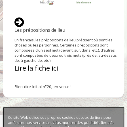
Les prépositions de lieu
En français, les prépositions de lieu précisent où sont les
choses ou les personnes. Certaines prépositions sont
composées d’un seul mot (devant, sur, dans, etc.), d’autres
sont composées de deux ou trois mots (près de, au-dessus
de, à gauche de, etc.).
Lire la fiche ici
Bien-dire Initial n°20, en vente !
Ce site Web utilise ses propres cookies et ceux de tiers pour
améliorer nos services et vous montrer des publicités liées à
Pour découvrir les fiches grammaire des anciens