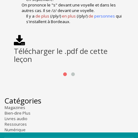
On prononce le "s" devant une voyelle et dans les
autres cas. Il se /z/ devant une voyelle.
Il y a
de plus
(/ply/)
en plus
(/ply/)
de
personnes
qui
s'installent à Bordeaux.
Télécharger le .pdf de cette
R
leçon
Catégories
Magazines
Bien-dire Plus
Livres audio
Ressources
Numérique