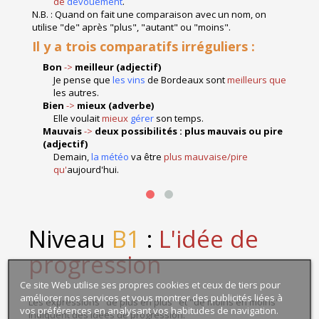
de
dévouement
.
N.B. : Quand on fait une comparaison avec un nom, on
utilise "de" après "plus", "autant" ou "moins".
Il y a trois comparatifs irréguliers :
Bon
->
meilleur (adjectif)
Je pense que
les vins
de Bordeaux sont
meilleurs que
les autres.
Bien
->
mieux (adverbe)
Elle voulait
mieux
gérer
son temps.
Mauvais
->
deux possibilités : plus mauvais ou pire
(adjectif)
Demain,
la météo
va être
plus mauvaise/pire
qu'
aujourd'hui.
Niveau
B
1
:
L'idée de
progression
Ce site Web utilise ses propres cookies et ceux de tiers pour
améliorer nos services et vous montrer des publicités liées à
Les expressions "de plus en plus" et "de moins en moins"
vos préférences en analysant vos habitudes de navigation.
indiquent des idées de progression.