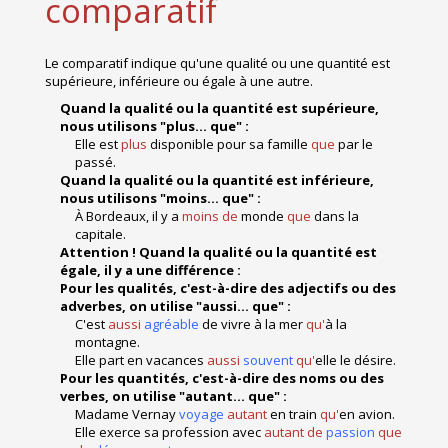
comparatif
su
Le comparatif indique qu'une qualité ou une quantité est
Le su
supérieure, inférieure ou égale à une autre.
d'un d
Quand la qualité ou la quantité est supérieure,
Ave
nous utilisons "plus... que" :
Elle est
plus
disponible pour sa famille
que
par le
passé.
Av
Quand la qualité ou la quantité est inférieure,
nous utilisons "moins... que" :
Ave
À Bordeaux, il y a
moins de
monde
que
dans la
capitale.
Attention ! Quand la qualité ou la quantité est
Av
égale, il y a une différence :
Pour les qualités, c'est-à
-dire des adjectifs ou des
adverbes, on utilise "aussi... que" :
Il y
C'est
aussi
agréable
de vivre à la mer
qu'
à la
montagne.
Bo
Elle part en vacances
aussi
souvent
qu'
elle le désire.
Pour les quantités, c'est-à-dire des noms ou des
verbes, on utilise "autant... que" :
Bi
Madame Vernay
voyage
autant
en train
qu'
en avion.
Elle exerce sa profession avec
autant de
passion
que
Ma