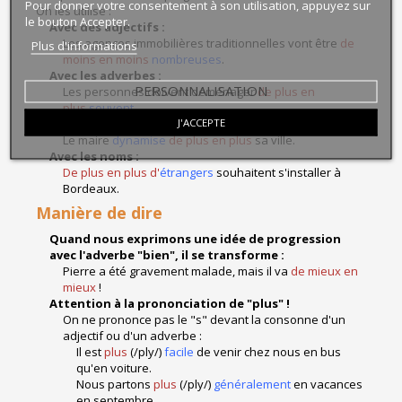
Pour donner votre consentement à son utilisation, appuyez sur
On les utilise :
le bouton Accepter.
Avec des adjectifs :
Les agences immobilières traditionnelles vont être
de
Plus d'informations
moins en moins
nombreuses
.
Avec les adverbes :
PERSONNALISATION
Les personnes doivent déménager
de plus en
plus
souvent
.
J'ACCEPTE
Avec les verbes :
Le maire
dynamise
de plus en plus
sa ville.
Avec les noms :
De plus en plus d'
étrangers
souhaitent s'installer à
Bordeaux.
Manière de dire
Quand nous exprimons une idée de progression
avec l'adverbe "bien", il se transforme :
Pierre a été gravement malade, mais il va
de mieux en
mieux
!
Attention à la prononciation de "plus" !
On ne prononce pas le "s" devant la consonne d'un
adjectif ou d'un adverbe :
Il est
plus
(/ply/)
facile
de venir chez nous en bus
qu'en voiture.
Nous partons
plus
(/ply/)
généralement
en vacances
en septembre.