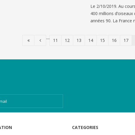
Le 2/10/2019. Au cours
400 millions d’oiseaux
années 90. La France n
....
11
12
13
14
15
16
17
ATION
CATEGORIES