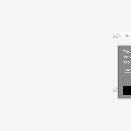
This
show
habi
Mor