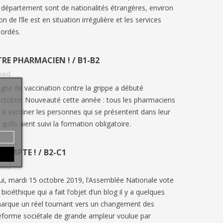
département sont de nationalités étrangères, environ
n de l’île est en situation irrégulière et les services
bordés.
RE PHARMACIEN ! / B1-B2
iked
ne de vaccination contre la grippe a débuté
octobre. Nouveauté cette année : tous les pharmaciens
 à vacciner les personnes qui se présentent dans leur
u’ils aient suivi la formation obligatoire.
COMPTE ! / B2-C1
iked
ui, mardi 15 octobre 2019, l’Assemblée Nationale vote
 bioéthique qui a fait l’objet d’un blog il y a quelques
arque un réel tournant vers un changement des
réforme sociétale de grande ampleur voulue par