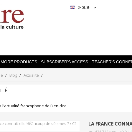
ENGLISH
MORE PRODUCTS
SUBSCRIBER’S ACCESS
TEACHER'S CORNE
me
Blog
Actualité
ITÉ
 l'actualité francophone de Bien-dire.
LA FRANCE CONNAÎ
4367
Views
0
L