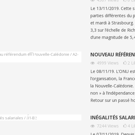
Le 13/11/2019. Cette 
parties différentes du
et mardi à Strasbourg.
3,3 sur l’échelle de Ri
d’une magnitude de 5,4
NOUVEAU RÉFÉREN
4999
Views
2
L
Le 08/11/19. L’ONU esti
NEBLEAU FOREST FIRES |
BORMES-LES-MIMOSAS: FR
 B2/C1
l’organisation, la Fran
FAVORITE VILLAGE 2026
la Nouvelle-Calédonie.
ews
1
Liked
310
views
1
Liked
non » à l’indépendance,
la France subit des incendies
Connaissez-vous l’émission de t
Retour sur un passé ho
nnels. Quand on pense aux
‘Le Village Préféré des Français’ ?
ux de forêt en France, on
animée par Stéphane Bern....
INÉGALITÉS SALARI
7244
Views
4
L
Le 07/11/2019. Depuis