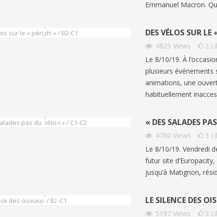
Emmanuel Macron. Qu’e
DES VÉLOS SUR LE «
4825
Views
2
L
Le 8/10/19. À l’occasio
plusieurs événements 
animations, une ouvertu
habituellement inaccessi
« DES SALADES PAS
4780
Views
3
L
Le 8/10/19. Vendredi de
futur site d’Europacity
jusqu’à Matignon, rési
LE SILENCE DES OI
5197
Views
3
L