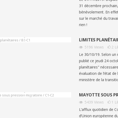
31 décembre prochain,
bénévolement. En effet,
sur le marché du travai
rien !
LIMITES PLANÉTAIR
5196
Views
2
L
Le 30/10/19. Selon un 
publié ce jeudi 24 octo
planétaires" nécessair
évaluation de l’état de
ministère de la transit
MAYOTTE SOUS PR
5439
Views
1
L
L’afflux quotidien de C
d’Union européenne du