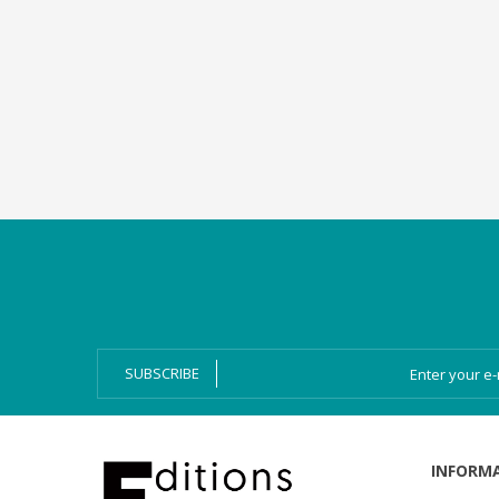
Categories
Magazines
Bien-Dire Plus
Audio books
Ressources
Online issue
SUBSCRIBE
INFORM