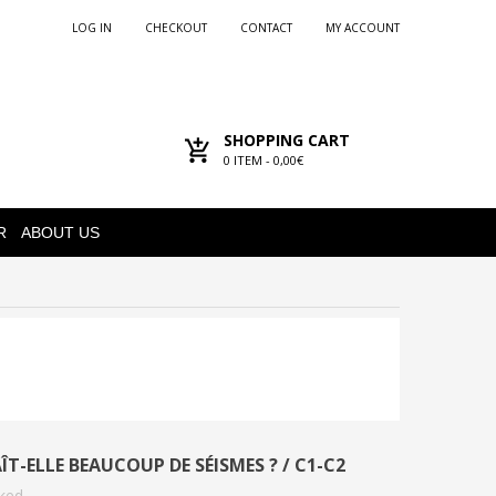
LOG IN
CHECKOUT
CONTACT
MY ACCOUNT
SHOPPING CART
0
ITEM -
0,00€
R
ABOUT US
T-ELLE BEAUCOUP DE SÉISMES ? / C1-C2
iked