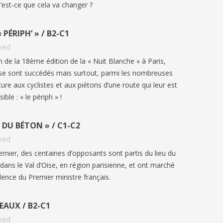
st-ce que cela va changer ?
 PÉRIPH’ » / B2-C1
iked
n de la 18ème édition de la « Nuit Blanche » à Paris,
se sont succédés mais surtout, parmi les nombreuses
re aux cyclistes et aux piétons d’une route qui leur est
ble : « le périph » !
 DU BÉTON » / C1-C2
iked
rnier, des centaines d’opposants sont partis du lieu du
, dans le Val d’Oise, en région parisienne, et ont marché
dence du Premier ministre français.
SEAUX / B2-C1
iked