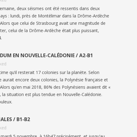
semaine, deux séismes ont été ressentis dans deux
 pays : lundi, près de Montélimar dans la Drôme-Ardèche
 Alors que celui de Strasbourg avait une magnitude de
chter, celui de la Drôme-Ardèche était plus puissant,
.
DUM EN NOUVELLE-CALÉDONIE / A2-B1
iked
me qu’il resterait 17 colonies sur la planète. Selon
ANCE’S
SUMMER HOLIDAYS IN FRANCE:
FESTIV
ce aurait encore deux colonies, la Polynésie française et
FRENCH A2/B1 | BIEN-DIRE
FRENCH
 Alors qu’en mai 2018, 86% des Polynésiens avaient dit «
1176
views
7
Liked
847
v
 la situation est plus tendue en Nouvelle-Calédonie.
élévision
uleux.
En France, le mois de juillet marque le
Chaque an
 Elle est
début des « grandes vacances » ou «
d’Avignon
vacances d’été ».
et entre 
ALES / B1-B2
iked
 mardi 5 novembre, à 16h47 précisément, et jusqu’au