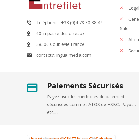
Legal
Gener
Téléphone : +33 (0)4 78 30 88 49
Sale
60 impasse des oiseaux
Abou
38500 Coublevie France
Secu
contact@lingua-media.com
Paiements Sécurisés
Payez avec les méthodes de paiement
sécurisées comme : ATOS de HSBC, Paypal,
etc... .
Une réalisation
CINETIX
sur
ClikSolution
.