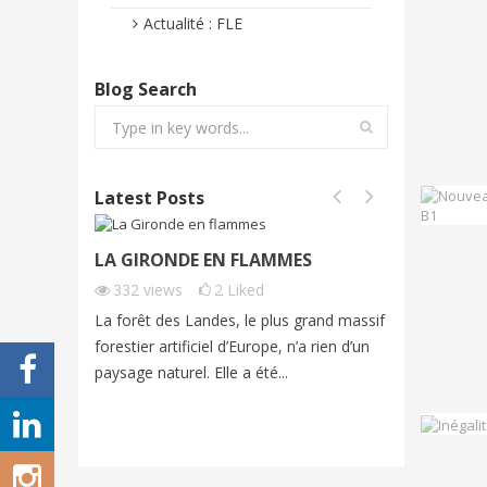
Actualité : FLE
Blog Search
Latest Posts
LA GIRONDE EN FLAMMES
FONTAI
FRENCH
332
views
2
Liked
272
vi
La forêt des Landes, le plus grand massif
Cet été, 
forestier artificiel d’Europe, n’a rien d’un
exceptio
paysage naturel. Elle a été...
grands fe
imagine...