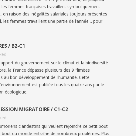
 les femmes françaises travaillent symboliquement
 en raison des inégalités salariales toujours présentes
l, les femmes travaillent une partie de l’année… pour
ES / B2-C1
iked
rapport du gouvernement sur le climat et la biodiversité
bre, la France dépasse plusieurs des 9 "limites
es au bon développement de l’humanité. Cette
 l’environnement est publiée tous les quatre ans par le
ion écologique.
ESSION MIGRATOIRE / C1-C2
iked
omoriens clandestins qui veulent rejoindre ce petit bout
 bout du monde entraîne de nombreux problèmes. Plus