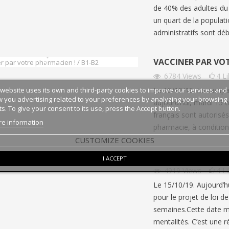
de 40% des adultes du 
un quart de la populatio
administratifs sont dé
VACCINER PAR VOT
6784
Views
4
L
 website uses its own and third-party cookies to improve our services and
Le 15/10/19. La campag
 you advertising related to your preferences by analyzing your browsing
aujourd’hui, mardi 15 
ts. To give your consent to its use, press the Accept button.
français sont autorisés
e information
pharmacie, à condition q
CUSTOMIZE COOKIES
UNE JOURNÉE QUI 
I ACCEPT
4919
Views
4
L
Le 15/10/19. Aujourd’h
pour le projet de loi de
semaines.Cette date m
mentalités. C’est une 