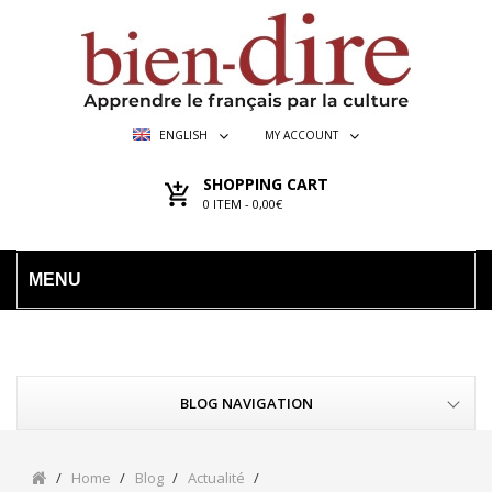
ENGLISH
MY ACCOUNT
SHOPPING CART
0
ITEM -
0,00€
MENU
BLOG NAVIGATION
Home
Blog
Actualité