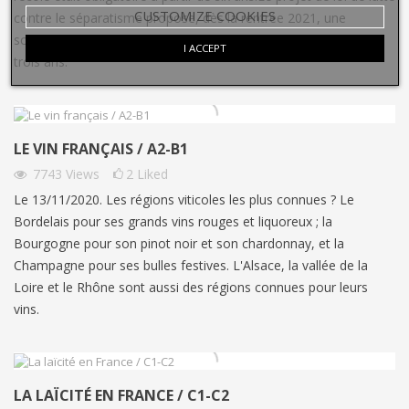
CUSTOMIZE COOKIES
contre le séparatisme propose, dès la rentrée 2021, une
scolarisation obligatoire pour les enfants dans l’année de leur
I ACCEPT
trois ans.
LE VIN FRANÇAIS / A2-B1
7743
Views
2
Liked
Le 13/11/2020. Les régions viticoles les plus connues ? Le
Bordelais pour ses grands vins rouges et liquoreux ; la
Bourgogne pour son pinot noir et son chardonnay, et la
Champagne pour ses bulles festives. L'Alsace, la vallée de la
Loire et le Rhône sont aussi des régions connues pour leurs
vins.
LA LAÏCITÉ EN FRANCE / C1-C2