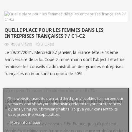
QUELLE PLACE POUR LES FEMMES DANS LES
ENTREPRISES FRANÇAISES ? / C1-C2
4968
Views
3
Liked
Le 29/01/2021. Mercredi 27 janvier, la France fête le 10ème
anniversaire de la loi Copé-Zimmermann dont l’objectif était de
féminiser les conseils d’administration des grandes entreprises
françaises en imposant un quota de 40%.
This website uses its own and third-party cookies to improve our
LES PETITS FRANÇAIS À L’ÉCOLE DÈS TROIS ANS / B1-
services and show you advertising related to your preferences
B2
by analyzing your browsing habits. To give your consent to its
use, press the Accept button.
6069
Views
1
Liked
More information
Le 17/12/2020. Le saviez-vous ? En France, jusqu’à présent,
l’école était obligatoire à partir de six ans.Le projet de loi de lutte