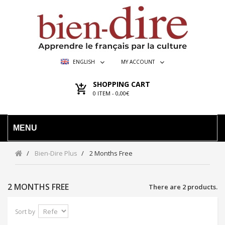
ENGLISH
MY ACCOUNT
SHOPPING CART
0
ITEM -
0,00€
MENU
Bien-Dire Plus
2 Months Free
2 MONTHS FREE
There are 2 products.
Sort by