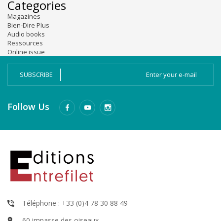
Categories
Magazines
Bien-Dire Plus
Audio books
Ressources
Online issue
SUBSCRIBE
Follow Us
Téléphone : +33 (0)4 78 30 88 49
60 impasse des oiseaux