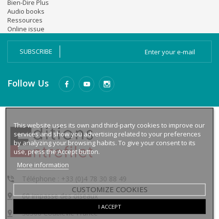
Bien-Dire Plus
Audio books
Ressources
Online issue
SUBSCRIBE
Follow Us
This website uses its own and third-party cookies to improve our
services and show you advertising related to your preferences
by analyzing your browsing habits. To give your consent to its
use, press the Accept button.
More information
Téléphone : +33 (0)4 78 30 88 49
CUSTOMIZE COOKIES
60 impasse des oiseaux
I ACCEPT
38500 Coublevie France