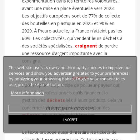
expérimentation dans les territoires volontaires,
avant une mise en place éventuelle vers 2023.
Les objectifs européens sont de 77% de collecte
des bouteilles en plastique en 2025 et 90% en
2029. À l’heure actuelle, la France n'atteint pas les
60%. Les collectivités, qui vendent leurs déchets à
des sociétés spécialisées,
craignent
de perdre
une ressource d’argent importante avec la
consigne.
This website uses its own and third-party cookies to improve our
services and show you advertising related to your preferences
Le projet anti-gaspillage
prévoit
également la
by analyzing your browsing habits. To give your consent to its
use, press the Accept button.
mise en place du principe de pollueur-payeur qui
exige des professionnels qu'ils financent la
More information
gestion
des
déchets
liés à leurs produits. Cela va
concerner le tabac pour la récupération
des
CUSTOMIZE COOKIES
mégots
, ou le secteur du bâtiment.
I ACCEPT
Le texte propose aussi d’interdire les tickets de
caisse de façon progressive. Cette consigne sera