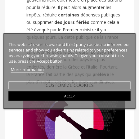
pour la réduire. Il peut alors augmenter les
impôts, réduire
certaines
dépenses publiques
ou supprimer
des jours fériés
comme cela a
été évoqué par le Premier ministre il y a
quelques jours. La dette publique de la France
This website uses its own and third-party cookies to improve our
est supérieure à celle de la moyenne de l’Union
services and show you advertising related to your preferences
européenne et de la zone euro. Le pays
se
by analyzing your browsing habits. To give your consent to its
e
classe
en 3
position des pays les plus
use, press the Accept button.
endettés, derrière la Grèce et l’Italie. Pourtant,
More information
la France fait partie des pays qui
prélève
le
plus d’impôts, derrière les pays scandinaves.
CUSTOMIZE COOKIES
I ACCEPT