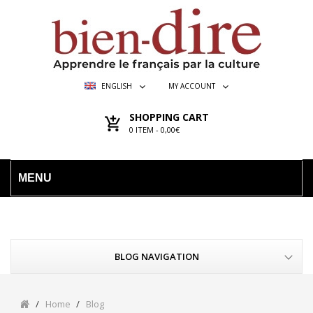
ENGLISH
MY ACCOUNT
SHOPPING CART
0
ITEM -
0,00€
MENU
BLOG NAVIGATION
Home
Blog