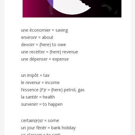
une économier = saving
environr = about
devoirr = (here) to owe
une recetter = (here) revenue
une dépenser = expense
un impôt = tax
le revenur = income
l’essence (F)r = (here) petrol, gas
la santér = health
survenirr = to happen
certain(e)sr = some
un jour fériér = bank holiday
se classerr = to rank