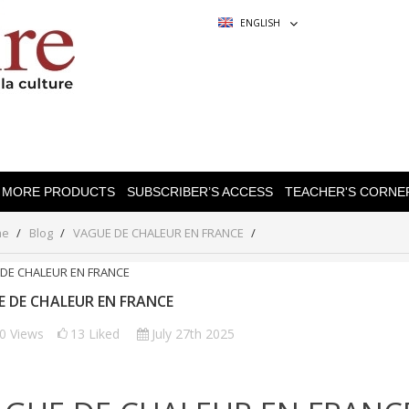
ENGLISH
MORE PRODUCTS
SUBSCRIBER’S ACCESS
TEACHER'S CORNE
me
Blog
VAGUE DE CHALEUR EN FRANCE
 DE CHALEUR EN FRANCE
70
Views
13
Liked
July 27th 2025