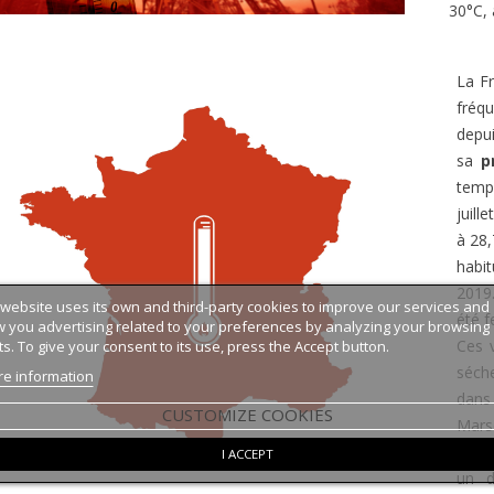
30°C, 
La Fr
fréq
depui
sa
p
temp
juill
à 28,
habit
2019.
 website uses its own and third-party cookies to improve our services and
été f
 you advertising related to your preferences by analyzing your browsing
Ces 
ts. To give your consent to its use, press the Accept button.
séch
e information
dans 
CUSTOMIZE COOKIES
Marse
baig
I ACCEPT
un d