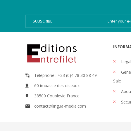
Audio books
Ressources
Online issue
SUBSCRIBE
INFORM
Legal
Gener
Téléphone : +33 (0)4 78 30 88 49
Sale
60 impasse des oiseaux
Abou
38500 Coublevie France
Secu
contact@lingua-media.com