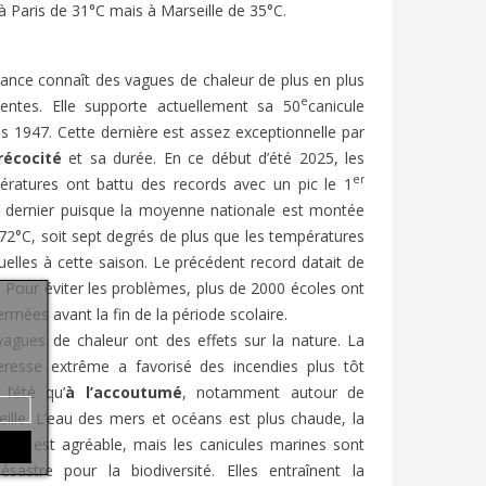
à Paris de 31°C mais à Marseille de 35°C.
ance connaît des vagues de chaleur de plus en plus
e
uentes. Elle supporte actuellement sa 50
canicule
s 1947. Cette dernière est assez exceptionnelle par
récocité
et sa durée. En ce début d’été 2025, les
er
ératures ont battu des records avec un pic le 1
et dernier puisque la moyenne nationale est montée
72°C, soit sept degrés de plus que les températures
uelles à cette saison. Le précédent record datait de
 Pour éviter les problèmes, plus de 2000 écoles ont
ermées avant la fin de la période scolaire.
vagues de chaleur ont des effets sur la nature. La
eresse extrême a favorisé des incendies plus tôt
l’été qu’
à l’accoutumé
, notamment autour de
ille. L’eau des mers et océans est plus chaude, la
nade est agréable, mais les canicules marines sont
ésastre pour la biodiversité. Elles entraînent la