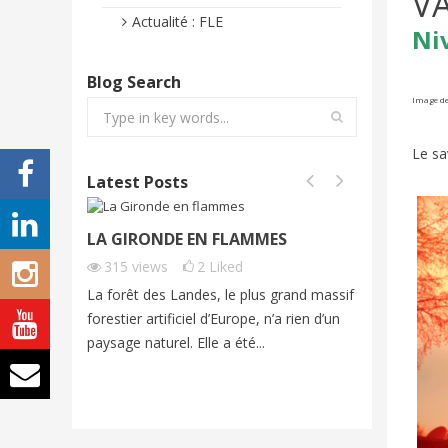
V
Actualité : FLE
Ni
Blog Search
Image de
Le sa
Latest Posts
LA GIRONDE EN FLAMMES
FONTAI
FRENCH
315
views
2
Liked
254
vi
La forêt des Landes, le plus grand massif
Cet été, 
forestier artificiel d’Europe, n’a rien d’un
exceptio
paysage naturel. Elle a été...
grands fe
imagine...