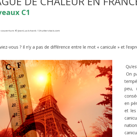
AGUE DE CHALEUR EN FRANC
veaux C1
 couverture :
©
JeanLucIchard / Shutterstock.com
viez-vous ? Il n’y a pas de différence entre le mot « canicule » et l’exp
Qu’es
NEBLEAU FOREST FIRES |
On pa
BORMES-LES-MIMOSAS: FR
 B2/C1
tempé
FAVORITE VILLAGE 2026
ews
1
Liked
peu, 
299
views
1
Liked
conséc
la France subit des incendies
Connaissez-vous l’émission de t
en pér
nnels. Quand on pense aux
‘Le Village Préféré des Français’ ?
et le
ux de forêt en France, on
animée par Stéphane Bern....
canic
natio
canicu