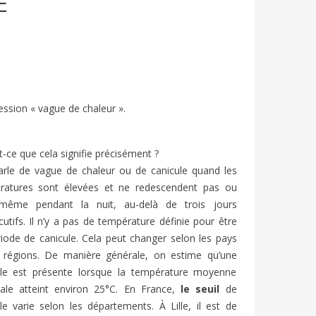
E
ression « vague de chaleur ».
t-ce que cela signifie précisément ?
rle de vague de chaleur ou de canicule quand les
ANCE’S
SUMMER HOLIDAYS IN FRANCE:
FESTIV
ratures sont élevées et ne redescendent pas ou
FRENCH A2/B1 | BIEN-DIRE
FRENCH
même pendant la nuit, au-delà de trois jours
1153
views
7
Liked
838
v
utifs. Il n’y a pas de température définie pour être
élévision
En France, le mois de juillet marque le
Chaque an
iode de canicule. Cela peut changer selon les pays
 Elle est
début des « grandes vacances » ou «
d’Avignon
s régions. De manière générale, on estime qu’une
vacances d’été ».
et entre 
ule est présente lorsque la température moyenne
nale atteint environ 25°C. En France,
le seuil
de
le varie selon les départements. À Lille, il est de