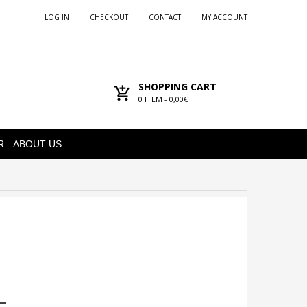
LOG IN
CHECKOUT
CONTACT
MY ACCOUNT
SHOPPING CART
0
ITEM -
0,00€
R
ABOUT US