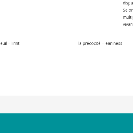
dispa
Selo
multi
vivan
seuil = limit
la précocité = earliness