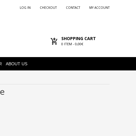
LOG IN
CHECKOUT
CONTACT
MY ACCOUNT
SHOPPING CART
0
ITEM -
0,00€
R
ABOUT US
ne