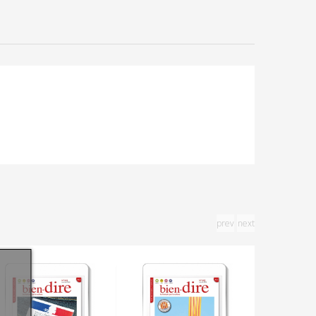
prev
next