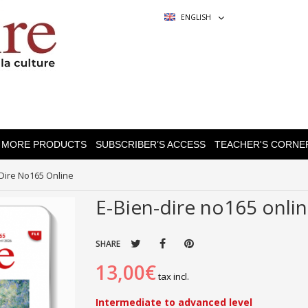
ENGLISH
MORE PRODUCTS
SUBSCRIBER’S ACCESS
TEACHER'S CORNE
-Dire No165 Online
E-Bien-dire no165 onli
SHARE
13,00€
tax incl.
Intermediate to advanced level