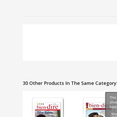
30 Other Products In The Same Category
This
show
habi
Mor