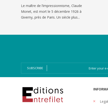
Le maître de l’impressionnisme, Claude
Monet, est mort le 5 décembre 1926 à
Giverny, près de Paris. Un siècle plus...
Categories
Magazines
Bien-Dire Plus
Audio books
Ressources
Online issue
SUBSCRIBE
INFORM
Legal