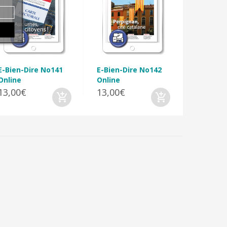
E-Bien-D
Online
13,00€
E-Bien-Dire No141
E-Bien-Dire No142
Online
Online
13,00€
13,00€