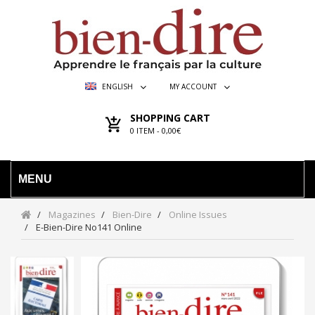
ENGLISH
MY ACCOUNT
SHOPPING CART
0
ITEM -
0,00€
MENU
Magazines
Bien-Dire
Online Issues
E-Bien-Dire No141 Online