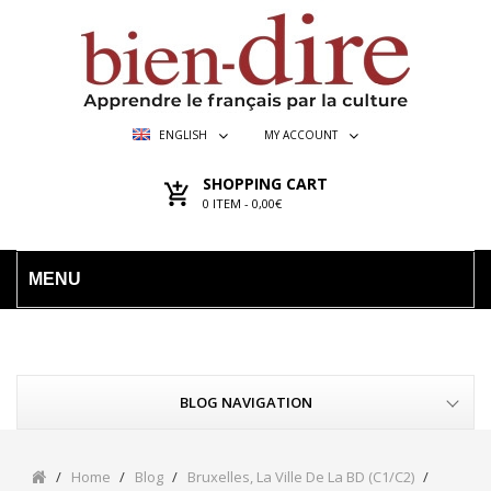
ENGLISH
MY ACCOUNT
SHOPPING CART
0
ITEM -
0,00€
MENU
BLOG NAVIGATION
Home
Blog
Bruxelles, La Ville De La BD (C1/C2)