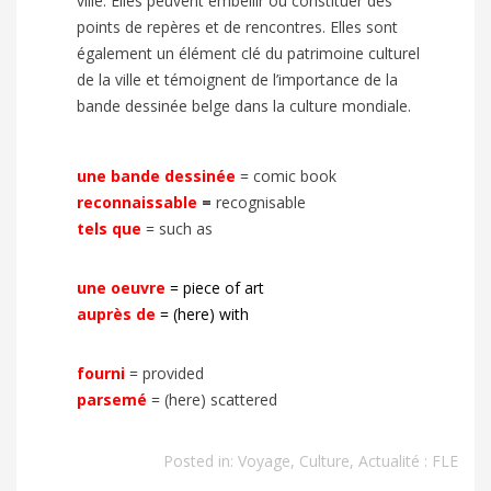
ville. Elles peuvent embellir ou constituer des
points de repères et de rencontres. Elles sont
également un élément clé du patrimoine culturel
de la ville et témoignent de l’importance de la
bande dessinée belge dans la culture mondiale.
une bande dessinée
= comic book
reconnaissable
=
recognisable
tels que
= such as
une oeuvre
= piece of art
auprès de
= (here) with
fourni
= provided
parsemé
= (here) scattered
Posted in:
Voyage
,
Culture
,
Actualité : FLE