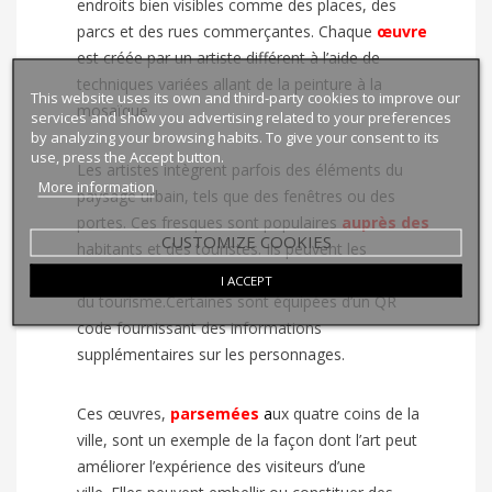
endroits bien visibles comme des places, des
parcs et des rues commerçantes. Chaque
œuvre
est créée par un artiste différent à l’aide de
techniques variées allant de la peinture à la
This website uses its own and third-party cookies to improve our
mosaïque.
services and show you advertising related to your preferences
by analyzing your browsing habits. To give your consent to its
use, press the Accept button.
Les artistes intègrent parfois des éléments du
More information
paysage urbain, tels que des fenêtres ou des
portes. Ces fresques sont populaires
auprès des
CUSTOMIZE COOKIES
habitants et des touristes. Ils peuvent les
découvrir grâce à une carte
fournie
par l’Office
I ACCEPT
du tourisme.Certaines sont équipées d’un QR
code fournissant des informations
supplémentaires sur les personnages.
Ces œuvres,
parsemées
a
ux quatre coins de la
ville, sont un exemple de la façon dont l’art peut
améliorer l’expérience des visiteurs d’une