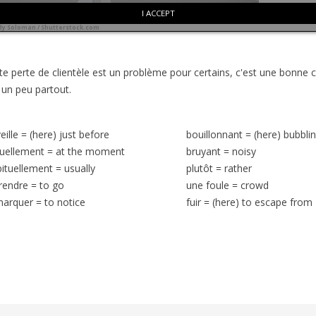
I ACCEPT
dy Soloman / Shutterstock.com
tte perte de clientèle est un problème pour certains, c'est une bonne c
 un peu partout.
eille
=
(here) just before
bouillonnant
=
(here) bubbli
uellement
=
at the moment
bruyant
=
noisy
ituellement
=
usually
plutôt
=
rather
rendre
=
to go
une foule
=
crowd
marquer
=
to notice
fuir
=
(here) to escape from