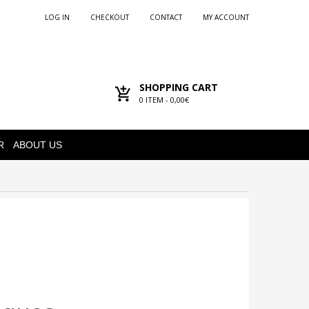
LOG IN
CHECKOUT
CONTACT
MY ACCOUNT
SHOPPING CART
0
ITEM -
0,00€
R
ABOUT US