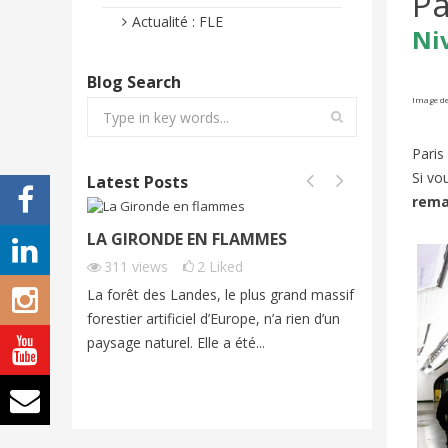
Pa
Actualité : FLE
Ni
Blog Search
Image de
Paris
Si vo
Latest Posts
rema
LA GIRONDE EN FLAMMES
FONTAI
FRENCH
311
views
2
Liked
250
vi
La forêt des Landes, le plus grand massif
Cet été, 
forestier artificiel d’Europe, n’a rien d’un
exceptio
paysage naturel. Elle a été...
grands fe
imagine...