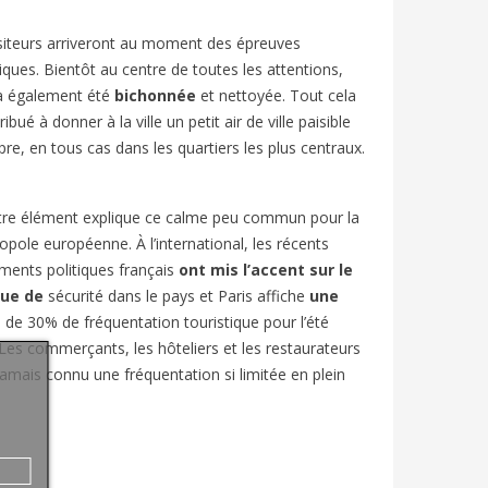
siteurs arriveront au moment des épreuves
ques. Bientôt au centre de toutes les attentions,
 a également été
bichonnée
et nettoyée. Tout cela
ibué à donner à la ville un petit air de ville paisible
pre, en tous cas dans les quartiers les plus centraux.
tre élément explique ce calme peu commun pour la
pole européenne. À l’international, les récents
ents politiques français
ont mis l’accent sur
le
ue de
sécurité dans le pays et Paris affiche
une
e
de 30% de fréquentation touristique pour l’été
Les commerçants, les hôteliers et les restaurateurs
jamais connu une fréquentation si limitée en plein