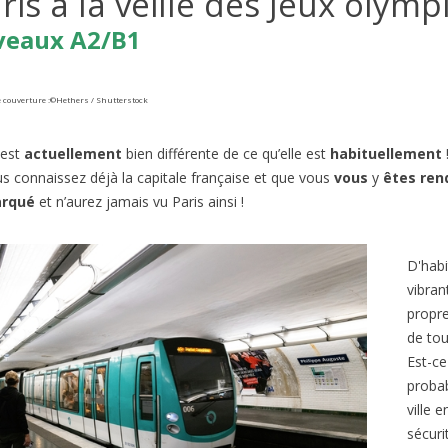
ris à la veille des Jeux olym
veaux A2/B1
 couverture :
©Hethers / Shutterstock
 est
actuellement
bien différente de ce qu’elle est
habituellement
us connaissez déjà la capitale française et que vous
vous
y
êtes ren
rqué
et n’aurez jamais vu Paris ainsi !
NEBLEAU FOREST FIRES |
BORMES-LES-MIMOSAS: FR
 B2/C1
D'habi
FAVORITE VILLAGE 2026
ews
1
Liked
vibran
293
views
1
Liked
propre
la France subit des incendies
Connaissez-vous l’émission de t
de tou
nnels. Quand on pense aux
‘Le Village Préféré des Français’ ?
Est-ce
ux de forêt en France, on
animée par Stéphane Bern....
probab
ville 
sécuri