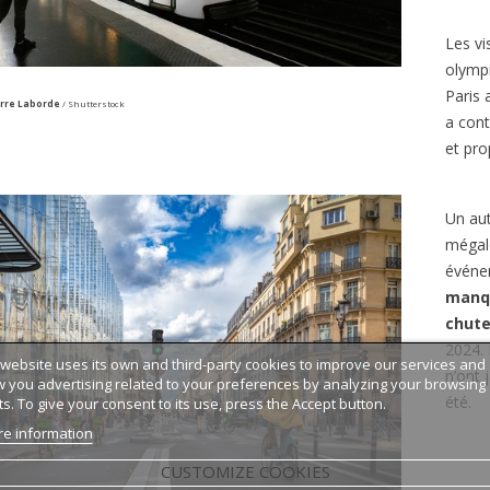
Les vi
olympi
Paris
erre Laborde
/ Shutterstock
a contr
et pro
Un au
mégalo
événem
manq
chut
2024. 
 website uses its own and third-party cookies to improve our services and
n’ont 
 you advertising related to your preferences by analyzing your browsing
été.
ts. To give your consent to its use, press the Accept button.
e information
CUSTOMIZE COOKIES