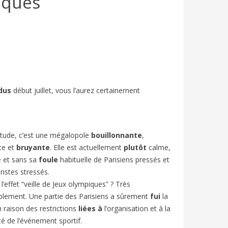
piques
!
dus
début juillet, vous l’aurez certainement
ANCE’S
SUMMER HOLIDAYS IN FRANCE:
FESTIV
tude, c’est une mégalopole
bouillonnante
,
FRENCH A2/B1 | BIEN-DIRE
FRENCH
te et
bruyante
. Elle est actuellement
plutôt
calme,
1149
views
7
Liked
830
v
 et sans sa
foule
habituelle de Parisiens pressés et
élévision
En France, le mois de juillet marque le
Chaque an
ristes stressés.
 Elle est
début des « grandes vacances » ou «
d’Avignon
 l’effet “veille de Jeux olympiques” ? Très
vacances d’été ».
et entre 
lement. Une partie des Parisiens a sûrement
fui
la
en raison des restrictions
liées à
l’organisation et à la
té de l’événement sportif.