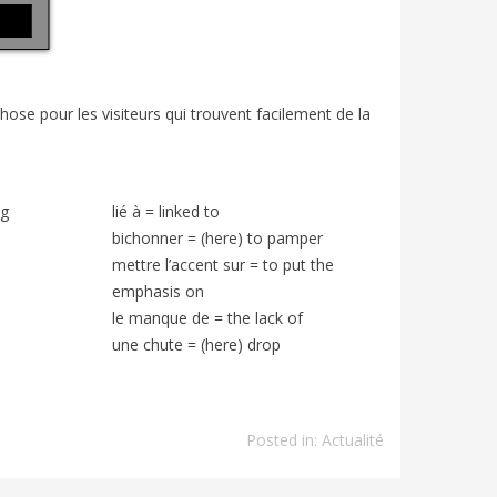
hose pour les visiteurs qui trouvent facilement de la
ng
lié à
=
linked to
bichonner
=
(here) to pamper
mettre l’accent sur
=
to put the
emphasis on
le manque de
=
the lack of
une chute
=
(here) drop
Posted in:
Actualité