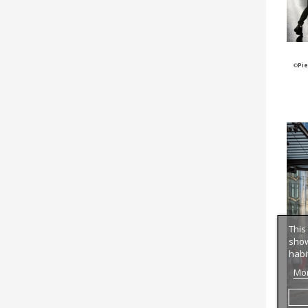
©
Pi
This
show
habi
Mor