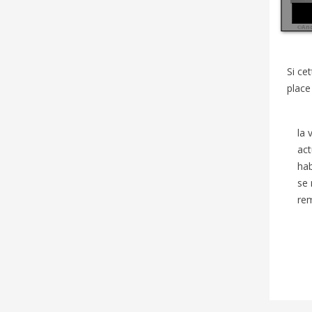
©
An
Si ce
place
la v
act
hab
se 
re