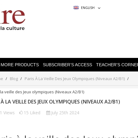
ENGLISH
MORE PRODUCTS
SUBSCRIBER’S ACCESS
TEACHER'S CORNE
me
Blog
Paris À La Veille Des Jeux Olympiques (Niveaux A2/B1)
 À LA VEILLE DES JEUX OLYMPIQUES (NIVEAUX A2/B1)
71
Views
15
Liked
July 25th 2024