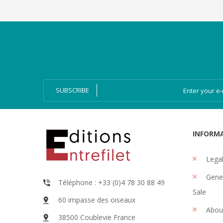
Categories
Magazines
Bien-Dire Plus
Audio books
Ressources
Online issue
SUBSCRIBE
INFORM
Legal
Gener
Téléphone : +33 (0)4 78 30 88 49
Sale
60 impasse des oiseaux
Abou
38500 Coublevie France