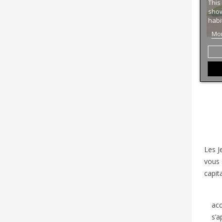
This
show
habi
Mor
Les J
vous 
capit
acc
s’a