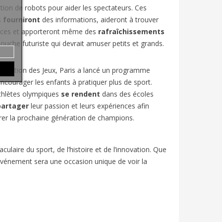
isation de robots pour aider les spectateurs. Ces
s
fourniront
des informations, aideront à trouver
laces et apporteront même des
rafraîchissements
touche futuriste qui devrait amuser petits et grands.
paration des Jeux, Paris a lancé un programme
ncourager les enfants à pratiquer plus de sport.
thlètes olympiques
se rendent
dans des écoles
partager
leur passion et leurs expériences afin
irer la prochaine génération de champions.
aire du sport, de l’histoire et de l’innovation. Que
vénement sera une occasion unique de voir la