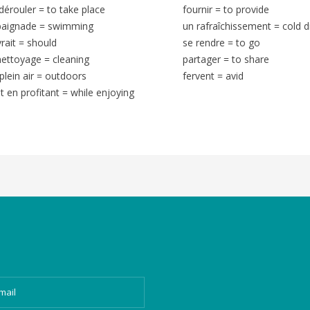
dérouler
=
to take place
fournir
=
to provide
baignade
=
swimming
un rafraîchissement
=
cold d
rait
=
should
se rendre
=
to go
nettoyage
=
cleaning
partager
=
to share
plein air
=
outdoors
fervent
=
avid
t en profitant
=
while enjoying