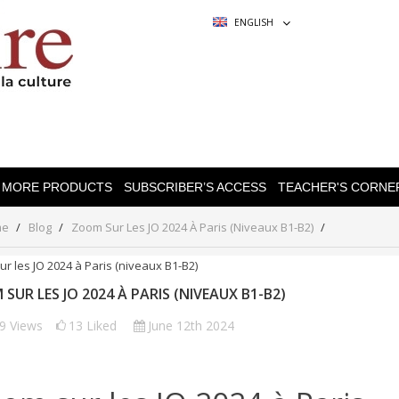
ENGLISH
MORE PRODUCTS
SUBSCRIBER’S ACCESS
TEACHER'S CORNE
me
Blog
Zoom Sur Les JO 2024 À Paris (niveaux B1-B2)
SUR LES JO 2024 À PARIS (NIVEAUX B1-B2)
69
Views
13
Liked
June 12th 2024