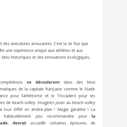
des anecdotes amusantes. C’est la 3e fois que
frir une expérience unique aux athlètes et aux
 sites historiques et des innovations écologiques,
ANCE’S
SUMMER HOLIDAYS IN FRANCE:
FESTIV
FRENCH A2/B1 | BIEN-DIRE
FRENCH
compétitions
se dérouleront
dans des lieux
1129
views
7
Liked
816
v
matiques de la capitale française comme le Stade
élévision
En France, le mois de juillet marque le
Chaque an
ance pour l’athlétisme et le Trocadero pour les
 Elle est
début des « grandes vacances » ou «
d’Avignon
es de beach-volley. Imaginez jouer au beach-volley
vacances d’été ».
et entre 
a tour Eiffel en arrière-plan ! Magie garantie ! La
e, habituellement peu recommandée pour
la
nade
,
devrai
t accueillir certaines épreuves de