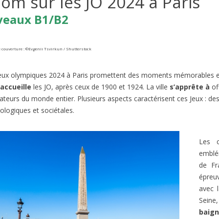
om sur les JO 2024 à Paris
veaux B1/B2
 couverture : ©Evgenii Tsvirkun / Shutterstock
eux olympiques 2024 à Paris promettent des moments mémorables et 
accueille
les JO, après ceux de 1900 et 1924. La ville
s’apprête à
of
ateurs du monde entier. Plusieurs aspects caractérisent ces Jeux : des
ologiques et sociétales.
NEBLEAU FOREST FIRES |
BORMES-LES-MIMOSAS: FR
 B2/C1
FAVORITE VILLAGE 2026
ews
1
Liked
Les 
275
views
1
Liked
emblé
la France subit des incendies
Connaissez-vous l’émission de t
de Fr
nnels. Quand on pense aux
‘Le Village Préféré des Français’ ?
épreuv
ux de forêt en France, on
animée par Stéphane Bern....
avec l
Sein
baig