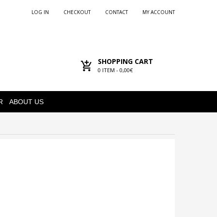
LOG IN
CHECKOUT
CONTACT
MY ACCOUNT
SHOPPING CART
0
ITEM -
0,00€
R
ABOUT US