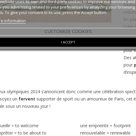
 website uses its own and third-party cookies to improve our services and
l’util
 you advertising related to your preferences by analyzing your browsing
robot
ts. To give your consent to its use, press the Accept button.
les p
e information
! Une 
CUSTOMIZE COOKIES
I ACCEPT
En pré
pour e
Des a
pour
d’insp
eux olympiques 2024 s’annoncent donc comme une célébration spectacul
soyez un
fervent
supporter de sport ou un amoureux de Paris, cet é
ale sous un nouveau jour !
ueillir
=
to welcome
une empreinte
=
footprint
pprêter
=
to be about to
renouvelable
=
renewable