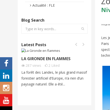
Zo
Actualité : FLE
Ni
Blog Search
Image de
Les J
Paris
Latest Posts
spect
techn
LA GIRONDE EN FLAMMES
FONTAI
FRENCH
287
views
2
Liked
217
vi
La forêt des Landes, le plus grand massif
Cet été, 
forestier artificiel d’Europe, n’a rien d’un
exceptio
paysage naturel. Elle a été...
grands fe
imagine...