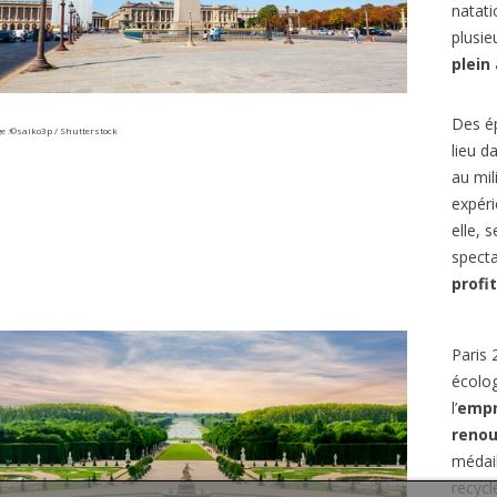
natati
plusie
plein 
Des ép
e :©saiko3p / Shutterstock
lieu d
au mil
expéri
elle, 
specta
profi
Paris 
écolog
l’
empr
renou
médail
recycl