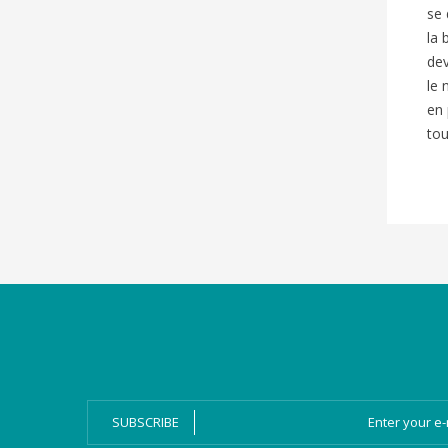
se 
la 
dev
le 
en 
tou
Categories
Magazines
Bien-Dire Plus
Audio books
Ressources
Online issue
SUBSCRIBE