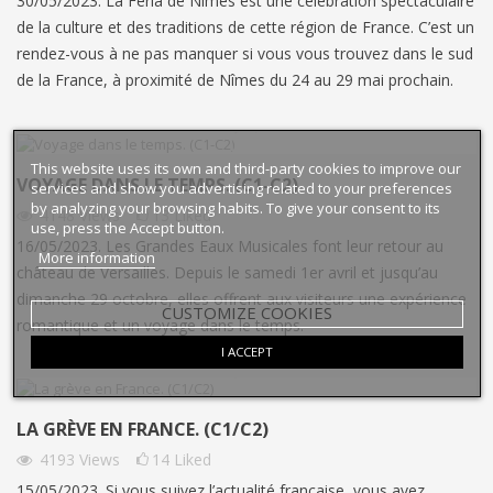
30/05/2023. La Féria de Nîmes est une célébration spectaculaire
de la culture et des traditions de cette région de France. C’est un
rendez-vous à ne pas manquer si vous vous trouvez dans le sud
de la France, à proximité de Nîmes du 24 au 29 mai prochain.
This website uses its own and third-party cookies to improve our
VOYAGE DANS LE TEMPS. (C1-C2)
services and show you advertising related to your preferences
by analyzing your browsing habits. To give your consent to its
4148
Views
13
Liked
use, press the Accept button.
16/05/2023. Les Grandes Eaux Musicales font leur retour au
More information
château de Versailles. Depuis le samedi 1er avril et jusqu’au
dimanche 29 octobre, elles offrent aux visiteurs une expérience
CUSTOMIZE COOKIES
romantique et un voyage dans le temps.
I ACCEPT
LA GRÈVE EN FRANCE. (C1/C2)
4193
Views
14
Liked
15/05/2023. Si vous suivez l’actualité française, vous avez