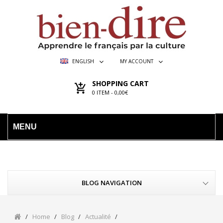
ENGLISH
MY ACCOUNT
SHOPPING CART
0
ITEM -
0,00€
MENU
BLOG NAVIGATION
Home
Blog
Actualité