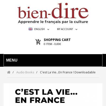
ENGLISH
MY ACCOUNT
SHOPPING CART
0
ITEM -
0,00€
MENU
Audio Books
C'est La Vie...en France ! Downloadable