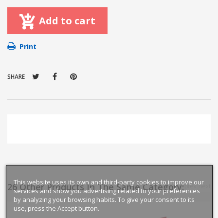
Add to cart
Print
SHARE
This website uses its own and third-party cookies to improve our
26 Other Products In The Same Category:
prev
next
services and show you advertising related to your preferences
by analyzing your browsing habits. To give your consent to its
use, press the Accept button.