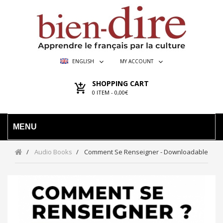
ENGLISH
MY ACCOUNT
SHOPPING CART
0
ITEM -
0,00€
MENU
Audio Books
Comment Se Renseigner - Downloadable