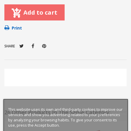
Add to cart
Print
SHARE
This website uses its own and third-party cookies to improve our
26 Other Products In The Same Category:
prev
next
services and show you advertising related to your preferences
by analyzing your browsing habits. To give your consent to its
use, press the Accept button.