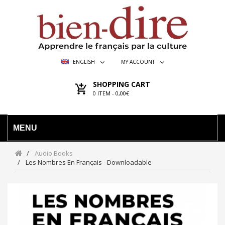
ENGLISH
MY ACCOUNT
SHOPPING CART
0
ITEM -
0,00€
MENU
Audio Books
Les Nombres En Français - Downloadable