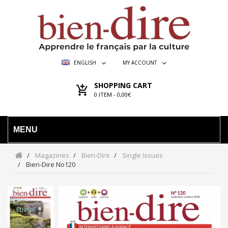
ENGLISH
MY ACCOUNT
SHOPPING CART
0
ITEM -
0,00€
MENU
Magazines
Bien-Dire
Single Issues
Bien-Dire No120