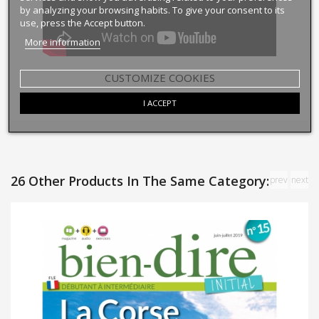
by analyzing your browsing habits. To give your consent to its
use, press the Accept button.
More information
CUSTOMIZE COOKIES
I ACCEPT
26 Other Products In The Same Category:
prev
next