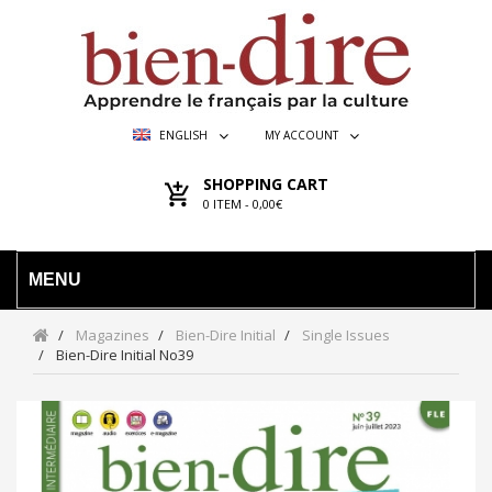
ENGLISH
MY ACCOUNT
SHOPPING CART
0
ITEM -
0,00€
MENU
Magazines
Bien-Dire Initial
Single Issues
Bien-Dire Initial No39