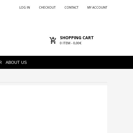
LOG IN
CHECKOUT
CONTACT
MY ACCOUNT
SHOPPING CART
0
ITEM -
0,00€
R
ABOUT US