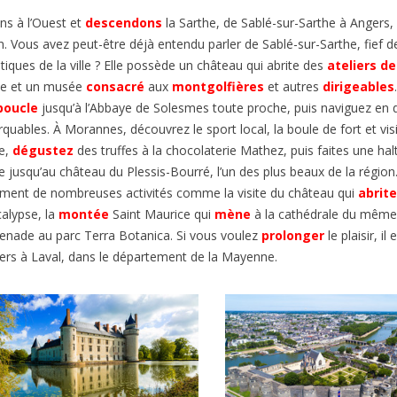
ns à l’Ouest et
descendons
la Sarthe, de Sablé-sur-Sarthe à Angers, 
n.
Vous avez peut-être déjà entendu parler de Sablé-sur-Sarthe,
fief
de
tiques de la ville ?
Elle possède u
n château qui abrite des
ateliers d
ce et
un musée
consacré
aux
montgolfières
et autres
dirigeables
boucle
jusqu’à l’Abbaye de Solesmes toute proche, puis naviguez en d
rquables.
À Morannes, découvrez le sport local
, la boule de f
ort
et
vi
s
e
,
dégustez
des
truffes
à la chocolaterie
Mathez
, puis faites une
hal
e jusqu’au château du Plessis-Bourré, l’un des plus beaux de la région
ement de nombreuses activités comme la visite du
château qui
abrite
calypse, la
montée
Saint Maurice qui
mène
à la cathédrale du mêm
enade au
parc Terra Botanica.
Si vous voulez
prolonger
le plaisir, i
ers à Laval, dans le département de la Mayenne.