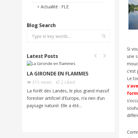
Actualité : FLE
Blog Search
Si vo
Latest Posts
une s
mouc
c’est 
LA GIRONDE EN FLAMMES
FONTAI
Le to
FRENCH
315
views
2
Liked
s’av
254
vi
La forêt des Landes, le plus grand massif
form
Cet été, 
forestier artificiel d’Europe, n’a rien d’un
s’occ
exceptio
paysage naturel. Elle a été...
souha
grands fe
diffé
imagine...
Comme