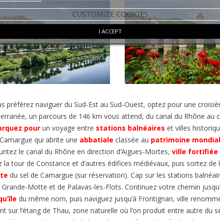
CUSTOMIZE COOKIES
I ACCEPT
us préférez naviguer du
Sud-Est au Sud-Ouest, optez pour une croisiè
erranée, un parc
ours de 146 km vous attend, du c
anal du
Rhône au c
rquez pour
un voyage entre
stations balnéaires
et villes historiq
 Camargue qui abrite une
abbatiale
classée au
patrimoine mondial
ntez le canal du Rhône en direction d’Aigues-Mortes,
ville fortifiée
z la t
our de Constance et d’autres
édifices
médiévaux, puis sortez de la
lte
du s
el de Camargue (sur réservation). Cap sur les stations balnéair
 Grande-Motte et de Palavas-les-Flots.
Continuez votre chemin jusqu’
u’île
du même nom, puis naviguez jusqu’à Frontignan, ville renomm
ent
sur l’étang de Thau, zone naturelle où l’on produit entre autre du s