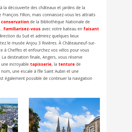
à la découverte des châteaux et jardins de la
 François Fillon, mais connaissez-vous les
attraits
e conservation
de la Bi
bliothèque Nationale de
…
Familiarisez-vous
avec votre bateau en
faisant
irection du Sud et admirez quelques lieux
itez le musée Anjou 3 Rivières. À Châteauneuf-sur-
te
à Cheffes et
enfourchez
vos vélos pour vous
.
La destination finale, Angers, vous réserve
une incroyable
tapisserie
,
la
tenture
de
e nom
, une escale à l’île Saint Aubin et une
l est également possible de
continuer
la navigation