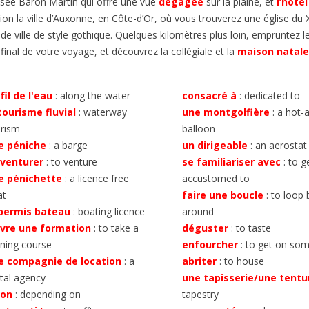
sée Baron Martin qui offre une vue
dégagée
sur la
plaine
, et
l’hôtel
tion
la ville d’Auxonne, en Côte-d’Or, où vous trouverez une église du X
 de ville de style gothique.
Quelques kilomètres plus loin, empruntez l
 final de votre voyage, et découvrez la collégiale et la
maison natale
fil de l'eau
: along the water
consacré à
: dedicated to
tourisme fluvial
: waterway
une montgolfière
: a hot-a
urism
balloon
e péniche
: a barge
un dirigeable
: an aerostat
aventurer
: to venture
se familiariser avec
: to g
e pénichette
: a licence free
accustomed to
at
faire une boucle
: to loop 
 permis bateau
: boating licence
around
ivre une formation
: to take a
déguster
: to taste
ining course
enfourcher
: to get on som
e compagnie de location
: a
abriter
: to house
tal agency
une tapisserie/une tentu
lon
: depending on
tapestry