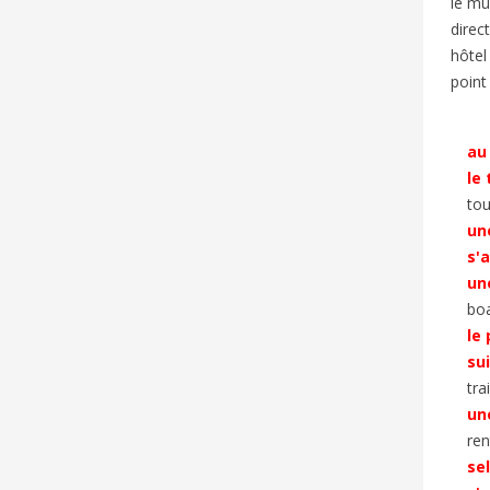
le mu
direc
hôtel
point
au 
le 
to
un
s'
un
bo
le
su
tra
un
ren
se