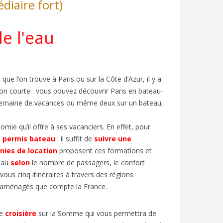
diaire fort)
de l'eau
que l’on trouve à Paris ou sur la Côte d’Azur, il y a
ion courte : vous pouvez déc
ouvrir Paris en bateau-
semaine de vacances
ou même deux sur un bateau,
ie qu’il offre à ses vacanciers. En effet, pour
ANCE’S
SUMMER HOLIDAYS IN FRANCE:
FESTIV
FRENCH A2/B1 | BIEN-DIRE
FRENCH
e
permis bateau
: il suffit de
suivre une
ies de location
proposent ces formations et
1153
views
7
Liked
839
v
teau
selon
le nombre de passagers, le confort
élévision
En France, le mois de juillet marque le
Chaque an
us cinq itinéraires à travers des régions
 Elle est
début des « grandes vacances » ou «
d’Avignon
ux aménagés que compte la France.
vacances d’été ».
et entre 
ne
croisière
sur la Somme qui vous permettra de