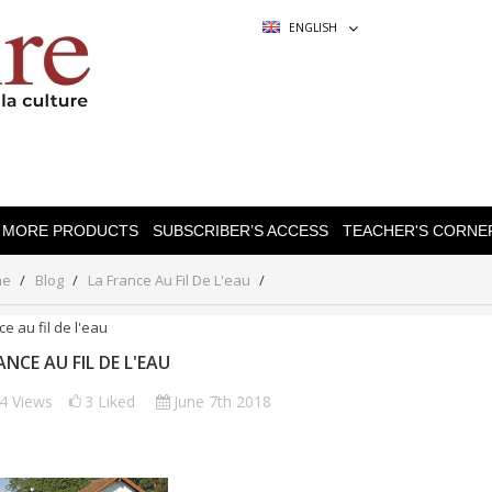
ENGLISH
MORE PRODUCTS
SUBSCRIBER’S ACCESS
TEACHER'S CORNE
me
Blog
La France Au Fil De L'eau
ANCE AU FIL DE L'EAU
04
Views
3
Liked
June 7th 2018