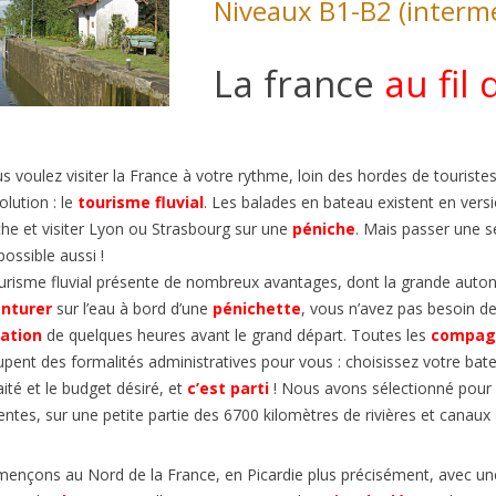
Niveaux B1-B2 (intermé
La france
au fil 
us voulez visiter la France à votre rythme, loin des
hordes
de touristes 
olution : le
tourisme fluvial
.
Les balades en bateau existent en vers
he et
visiter Lyon ou Strasbourg sur une
péniche
. Mais passer une 
possible aussi !
NEBLEAU FOREST FIRES |
urisme fluvial présente de nombreux avantages, dont la grande autonom
BORMES-LES-MIMOSAS: FR
 B2/C1
FAVORITE VILLAGE 2026
enturer
sur l’eau à bord d’une
pénichette
,
vous n’avez
pas besoin d
ews
1
Liked
ation
de
quelques heures avant le grand départ.
Toutes les
compagn
299
views
1
Liked
la France subit des incendies
upent des
formalités administratives
pour vous : choisissez votre ba
Connaissez-vous l’émission de t
nnels. Quand on pense aux
ité et le budget désiré, et
c’est parti
!
Nous avons sélectionné pour vo
‘Le Village Préféré des Français’ ?
ux de forêt en France, on
rentes, sur une petite partie des 6700 kilomètres de rivières et cana
animée par Stéphane Bern....
nçons au Nord de la France, en Picardie plus précisément,
avec u