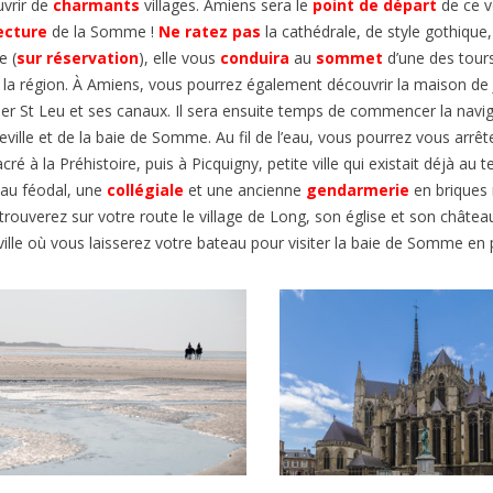
vrir de
charmants
villages.
Amiens sera le
point de départ
de ce 
ecture
de la Somme !
Ne ratez pas
la cathédrale,
de style gothique,
ée
(
sur réservation
)
, elle
vous
conduira
au
sommet
d’une des tours
 la région.
À
Amiens, vous pourrez également découvrir la maison de Ju
ier St Leu et ses canaux.
Il sera
ensuite temps de commencer la navig
eville et de la baie de Somme. Au fil de l’eau, vous pourrez vous arrê
cré à la Préhistoire, puis à Picquigny, petite ville qui existait déjà 
eau
féodal
, une
collégiale
et une
ancienne
gendarmerie
en briques
trouverez sur votre route
le village de Long,
son église et son
château
ille
où vous laisserez votre bateau
pour visiter la baie de Somme en