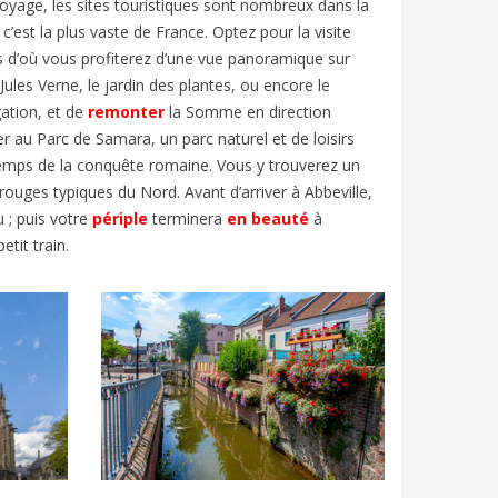
voyage,
les sites touristiques
sont nombreux
dans la
 c’est la plus vaste de France.
Optez
pour la
visite
 d’où vous profiterez d’
une vue panoramique sur
les Verne, le jardin des plantes, ou encore le
ation, et de
remonter
la Somme en direction
ter au Parc de Samara, un parc naturel et de
loi
sirs
au temps de la conquête romaine. Vous y trouverez un
 rouges typiques du Nord.
Avant d
’arriver à Abbeville,
 ; puis votre
périple
terminera
en beauté
à
petit train
.