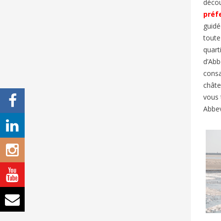
décou
préf
guid
toute
quart
d’Abb
consa
chât
vous 
Abbev