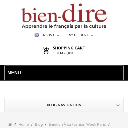
ENGLISH
MY ACCOUNT
SHOPPING CART
0
ITEM -
0,00€
MENU
BLOG NAVIGATION
Home
Blog
Émotion À La Fashion Week Paris