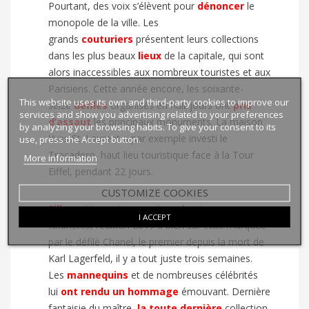
Pourtant, des voix s’élèvent pour
dénoncer
le
monopole de la ville. Les
grands
couturiers
présentent leurs collections
dans les plus beaux
lieux
de la capitale, qui sont
alors inaccessibles aux nombreux touristes et aux
Parisiens. Cette année encore, les soixante-
This website uses its own and third-party cookies to improve our
seize
défilés
organisés en huit jours
ont
pris
services and show you advertising related to your preferences
d’assaut
les principaux monuments. La maison
by analyzing your browsing habits. To give your consent to its
Yves St. Laurent a par exemple investi le
use, press the Accept button.
Trocadero, haut lieu touristique face à la Tour
More information
Eiffel, pendant 22 jours.
CUSTOMIZE COOKIES
Silhouettes
extravagantes, classiques ou
I ACCEPT
futuristes, l’édition 2019 a bien sûr était marquée
par le défilé Chanel, le premier depuis la mort de
Karl Lagerfeld, il y a tout juste trois semaines.
Les
mannequins
et de nombreuses célébrités
lui
ont rendu un hommage
émouvant. Dernière
fantaisie du maître,
la toute dernière
collection