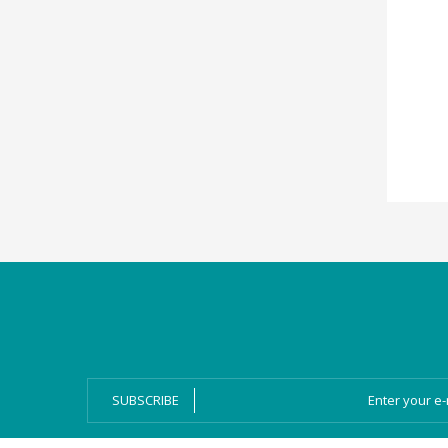
Categories
Magazines
Bien-Dire Plus
Audio books
Ressources
Online issue
SUBSCRIBE