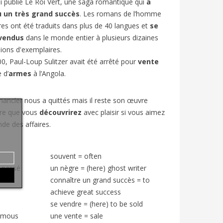
i publié
Le Roi Vert
, une saga romantique qui
a
 un très grand succès
. Les romans de l’homme
ires ont été traduits dans plus de 40 langues et
se
 vendus
dans le monde entier à plusieurs dizaines
lions d'exemplaires.
0, Paul-Loup Sulitzer avait été arrêté pour
vente
e d’
armes
à l’Angola.
ancier nous a quittés mais il reste son œuvre
aire que vous
découvrirez
avec plaisir si vous aimez
de des affaires.
souvent
=
often
u passé
un nègre
=
(here) ghost writer
connaître un grand succès
=
to
achieve great success
se vendre
=
(here) to be sold
amous
une vente
=
sale