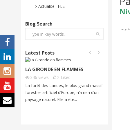
Pa
Actualité : FLE
Ni
Blog Search
Image de
Latest Posts
LA GIRONDE EN FLAMMES
FONTAI
FRENCH
346
views
2
Liked
283
vi
La forêt des Landes, le plus grand massif
Cet été, 
forestier artificiel d’Europe, n’a rien d’un
exceptio
paysage naturel. Elle a été...
grands fe
imagine...