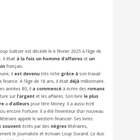
oup Sulitzer est décédé le 6 février 2025 à l’âge de
 Il était
à la fois un homme d’affaires
et
un
ain
français.
eune, il
est devenu
très riche
grâce à
son travail
ANCE’S
SUMMER HOLIDAYS IN FRANCE:
FESTIV
a finance. À l’âge de 18 ans, il était
déjà
millionnaire.
FRENCH A2/B1 | BIEN-DIRE
FRENCH
es années 80, il
a commencé
à écrire des
romans
1185
views
7
Liked
853
v
ture sur
l’argent
et les affaires. Son livre
le plus
re
a
d’ailleurs
pour titre
Money.
Il a aussi écrit
élévision
En France, le mois de juillet marque le
Chaque an
ou encore
Fortune
. Il a été l’inventeur d’un nouveau
 Elle est
début des « grandes vacances » ou «
d’Avignon
littéraire appelé le western financier. Ses livres
vacances d’été ».
et entre 
t
souvent
écrits par des
nègres
littéraires,
ent le journaliste et écrivain Loup Durand. Le duo