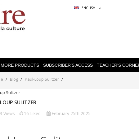
ENGLISH
MORE PRODUCTS
SUBSCRIBER’S ACCESS
TEACHER'S CORNE
me
Blog
Paul-Loup Sulitzer
LOUP SULITZER
43
Views
16
Liked
February 25th 2025