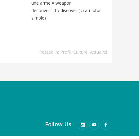
une arme
=
weapon
découvrir
=
to discover (ici au futur
simple)
Posted in:
Profil
,
Culture
,
Actualité
Follow Us