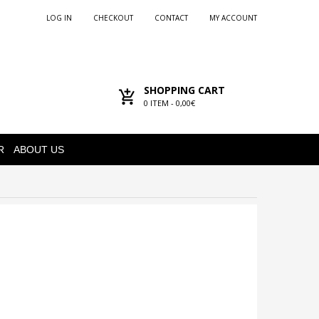
LOG IN
CHECKOUT
CONTACT
MY ACCOUNT
SHOPPING CART
0
ITEM -
0,00€
R
ABOUT US