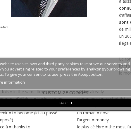
a auss
connu
d’affa
sont
en-Com
de mil
En 200
illégal
Le rom
 website uses its own and third-party cookies to improve our services and
littér
 you advertising related to your preferences by analyzing your browsing
le mon
ts. To give your consent to its use, press the Accept button.
e information
a fois
=
in the same time
déjà
=
already
CUSTOMIZE COOKIES
homme d’affaires
=
businessman
commencer
=
to start (ici a
I ACCEPT
écrivain
=
author
composé)
enir
=
to become (ici au passé
un roman
=
novel
mposé)
l’argent
=
money
ce à
=
thanks to
le plus célèbre
=
the most f