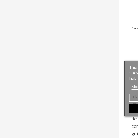
©
Sir
This
show
habi
Mor
à l
un 
un 
dev
co
grâ