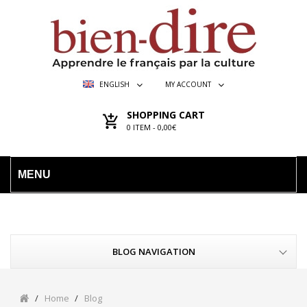
ENGLISH
MY ACCOUNT
SHOPPING CART
0
ITEM -
0,00€
MENU
BLOG NAVIGATION
Home
Blog