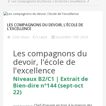
Les Compagnons Du Devoir, L'école De L'excellence
LES COMPAGNONS DU DEVOIR, L'ÉCOLE DE
L'EXCELLENCE
3242
Views
9
Liked
December 10th 2024
Les compagnons du
devoir, l'école de
l'excellence
Niveaux B2/C1 | Extrait de
Bien-dire n°144 (sept-oct
22)
Chef-d’oeuvre en bois à la maison des
Image de couverture :