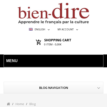
ENGLISH
MY ACCOUNT
SHOPPING CART
0
ITEM -
0,00€
MENU
BLOG NAVIGATION
Home
Blog