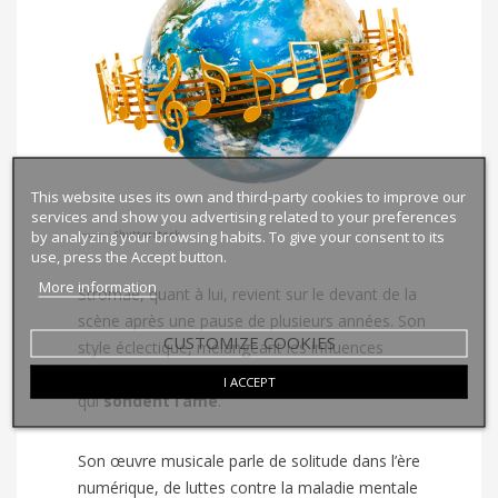
This website uses its own and third-party cookies to improve our
services and show you advertising related to your preferences
by analyzing your browsing habits. To give your consent to its
Image :
Shutterstock
use, press the Accept button.
More information
Stromae, quant à lui, revient sur le devant de la
scène après une pause de plusieurs années. Son
CUSTOMIZE COOKIES
style éclectique, mélangeant les influences
africaines et européennes, propose des textes
I ACCEPT
qui
sondent l’âme
.
Son œuvre musicale parle de solitude dans l’ère
numérique, de luttes contre la maladie mentale