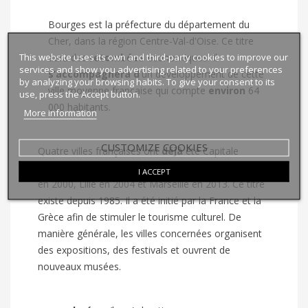
Bourges est la préfecture du département du
Cher, dans la région Centre-Val-d'Oise. Ce titre
This website uses its own and third-party cookies to improve our
aura des
retombées
économiques. Il
services and show you advertising related to your preferences
s’accompagnera
d’
un développement de cette
by analyzing your browsing habits. To give your consent to its
ville moyenne française qui compte
environ
64
use, press the Accept button.
000 habitants.
More information
CUSTOMIZE COOKIES
Quatre villes françaises ont
déjà
été Capitale
européenne de la culture : Paris en 1989, Avignon
I ACCEPT
en 2000, Lille en 2004 et Marseille en 2013. Ce titre
existe depuis 1985. Il a été initié par la France et la
Grèce afin de stimuler le tourisme culturel. De
manière générale, les villes concernées organisent
des expositions, des festivals et ouvrent de
nouveaux musées.