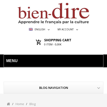
ENGLISH
MY ACCOUNT
SHOPPING CART
0
ITEM -
0,00€
MENU
BLOG NAVIGATION
Home
Blog