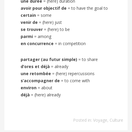
une durée
=
(here) duration
avoir pour objectif de
=
to have the goal to
certain
=
some
venir de
=
(here) just
se trouver
=
(here) to be
parmi
=
among
en concurrence
=
in competition
partager (au futur simple)
=
to share
d’ores et déjà
=
already
une retombée
=
(here) repercussions
s’accompagner de
=
to come with
environ
=
about
déjà
=
(here) already
Posted in:
Voyage
,
Culture