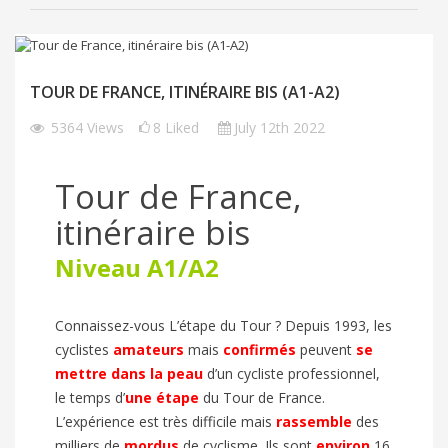
TOUR DE FRANCE, ITINÉRAIRE BIS (A1-A2)
5364
Views
8
Liked
July 12th 2022
Tour de France,
itinéraire bis
Niveau A1/A2
Connaissez-vous
L’étape du Tour
? Depuis 1993, les
cyclistes
amateurs
mais
confirmés
peuvent
se
mettre dans la peau
d’un cycliste professionnel,
le temps d’
une étape
du Tour de France.
L’expérience est très difficile mais
rassemble
des
milliers de
mordus
de cyclisme. Ils sont
environ
16