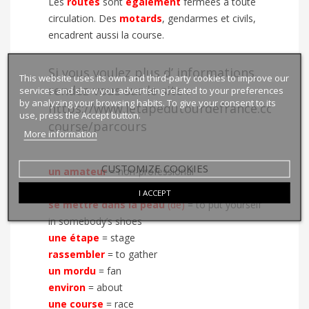
Les
routes
sont
également
fermées à toute
circulation. Des
motards
, gendarmes et civils,
encadrent aussi la course.
Si vous voulez plus d’ informations,
This website uses its own and third-party cookies to improve our
rendez-vous sur le site :
services and show you advertising related to your preferences
by analyzing your browsing habits. To give your consent to its
https://www.letapedutourdefrance.com/fr/l
use, press the Accept button.
course/parcours
More information
CUSTOMIZE COOKIES
un amateur
=
non-professional
confirmé
=
(here) advanced
I ACCEPT
se mettre dans la peau
(de)
=
to put yourself
in somebody’s shoes
une étape
=
stage
rassembler
=
to gather
un mordu
=
fan
environ
=
about
une course
=
race