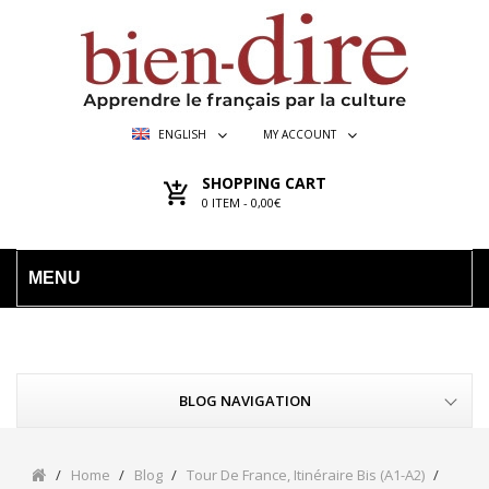
ENGLISH
MY ACCOUNT
SHOPPING CART
0
ITEM -
0,00€
MENU
BLOG NAVIGATION
Home
Blog
Tour De France, Itinéraire Bis (A1-A2)