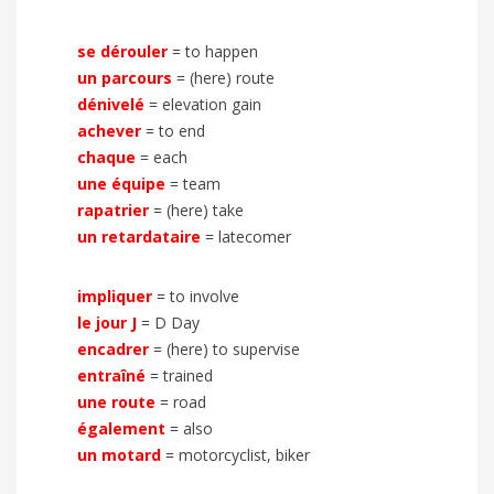
se dérouler
=
to happen
un parcours
=
(here) route
dénivelé
=
elevation gain
achever
=
to end
chaque
=
each
une équipe
=
team
rapatrier
=
(here) take
un retardataire
=
latecomer
impliquer
=
to involve
le jour J
=
D Day
encadrer
=
(here) to supervise
entraîné
=
trained
une route
=
road
également
=
also
un motard
=
motorcyclist, biker