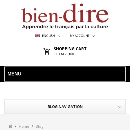
ENGLISH
MY ACCOUNT
SHOPPING CART
0
ITEM -
0,00€
MENU
BLOG NAVIGATION
Home
Blog