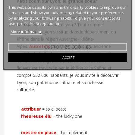
Petit zoom sur Lyon, la grande soeur
This website uses its own and third-party cookies to improve our
services and show you advertising related to your preferences
Savez-vous que les magazines Bien-Dire sont créés
by analyzing your browsing habits. To give your consent to its
use, press the Accept button.
par une équipe basée à Lyon ? Tout comme
More information
Villeurbanne, Lyon se situe dans le département du
Rhône dans la région Auvergne- Rhône-
Alpes.
Autrefois
nommée Lugdunum, ancienne
CUSTOMIZE COOKIES
capitale de la Gaule romaine, vous y trouverez de
I ACCEPT
nombreux vestiges antiques. La ville aux deux
fleuves est traversée par le Rhône et la Saône et
compte 532 000 habitants. Je vous invite à découvrir
Lyon, son patrimoine culinaire et sa richesse
culturelle.
attribuer
=
to allocate
l’heureuse élu
=
the lucky one
mettre en place
=
to implement