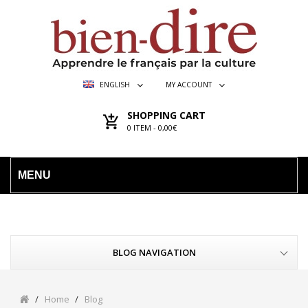
ENGLISH
MY ACCOUNT
SHOPPING CART
0
ITEM -
0,00€
MENU
BLOG NAVIGATION
Home
Blog