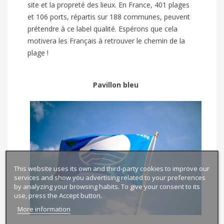
site et la propreté des lieux. En France, 401 plages
et 106 ports, répartis sur 188 communes, peuvent
prétendre à ce label qualité. Espérons que cela
motivera les Français à retrouver le chemin de la
plage !
Pavillon bleu
This website uses its own and third-party cookies to improve our
services and show you advertising related to your preferences
by analyzing your browsing habits. To give your consent to its
use, press the Accept button.
More information