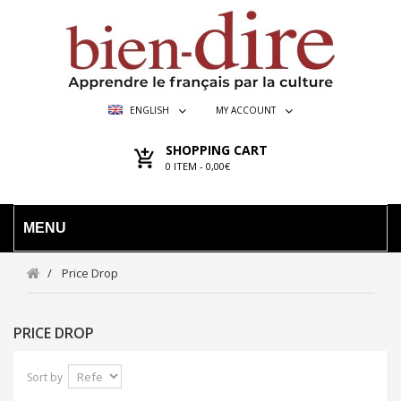
ENGLISH
MY ACCOUNT
SHOPPING CART
0
ITEM -
0,00€
MENU
Price Drop
PRICE DROP
Sort by