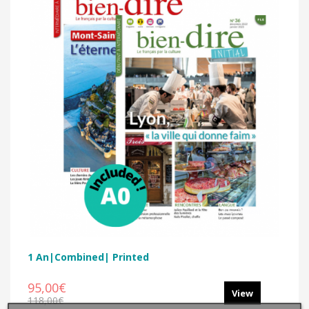
1 An|Combined| Printed
95,00€
View
118,00€