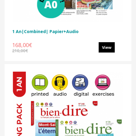
1 An|Combined| Papier+Audio
168,00€
View
210,00€