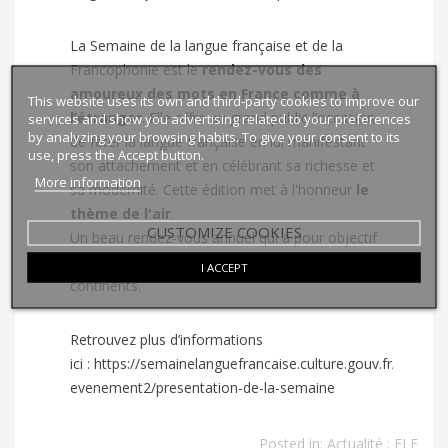
La
Semaine de la langue française et de la
Francophonie
est le
rendez-vous des
amoureux des mots en France comme à
This website uses its own and third-party cookies to improve our
l’étranger
. Elle offre au grand public l’occasion
services and show you advertising related to your preferences
by analyzing your browsing habits. To give your consent to its
de fêter la langue française en lui manifestant
use, press the Accept button.
son attachement et en célébrant sa richesse et
More information
sa modernité. Cette édition met à l'honneur
le
thème de l'air
.
CUSTOMIZE COOKIES
Un beau rendez-vous annuel qui a pour objectif
de faire vivre la francophonie sur les cinq
I ACCEPT
continents.
Retrouvez plus d’informations
ici :
https://semainelanguefrancaise.culture.gouv.fr/l-
evenement2/presentation-de-la-semaine
Posted in:
Actualité : FLE