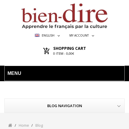
ENGLISH
MY ACCOUNT
SHOPPING CART
0
ITEM -
0,00€
MENU
BLOG NAVIGATION
Home
Blog