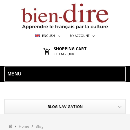
ENGLISH
MY ACCOUNT
SHOPPING CART
0
ITEM -
0,00€
MENU
BLOG NAVIGATION
Home
Blog