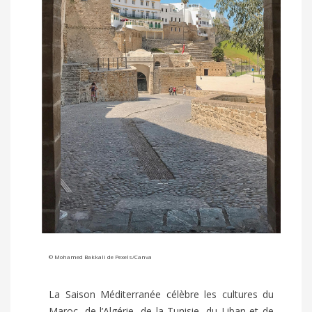
©
Mohamed Bakkali
de
Pexels
/Canva
La Saison Méditerranée célèbre les cultures du
Maroc, de l’Algérie, de la Tunisie, du Liban et de