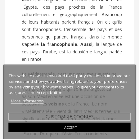
l’Égypte, des pays proches de la France
culturellement et géographiquement. Beaucoup
de leurs habitants parlent français. On dit qu’ils
sont francophones. L’ensemble des pays et des
personnes qui parlent français dans le monde
s’appelle
la francophonie
.
Aussi
, la langue de
ces pays, l’arabe, est la deuxième langue parlée
en France.
La Méditerranée, c’est une mer, mais aussi une
This website uses its own and third-party cookies to improve our
services and show you advertising related to your preferences
histoire
commune
de langues, de migrations, de
by analyzing your browsing habits. To give your consent to its
musique et de cuisine qui sont partagées. La
use, press the Accept button.
Saison Méditerranée est une occasion de
More information
découvrir les
voisins
de la France. Le nom
« Méditerranée » vient du latin
Medius terrae
, qui
CUSTOMIZE COOKIES
signifie « au milieu des terres ». En effet, la mer
Méditerranée est
entourée
par trois continents,
I ACCEPT
l’Europe, l’Afrique et l’Asie. Trois continents