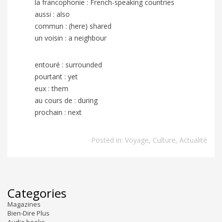
la francophonie : French-speaking countries
aussi : also
commun : (here) shared
un voisin : a neighbour
entouré : surrounded
pourtant : yet
eux : them
au cours de : during
prochain : next
Posted in:
Voyage
,
Culture
,
Actualité
Categories
Magazines
Bien-Dire Plus