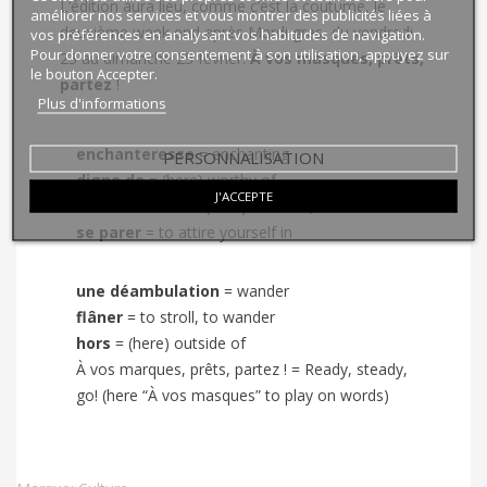
L’édition aura lieu, comme c’est la coutume, le
améliorer nos services et vous montrer des publicités liées à
deuxième week end après Mardi gras,
du vendredi
vos préférences en analysant vos habitudes de navigation.
Pour donner votre consentement à son utilisation, appuyez sur
23 au dimanche 25 février.
À vos masques, prêts,
le bouton Accepter.
partez
!
Plus d'informations
enchanteresse
=
enchanting
PERSONNALISATION
digne de
=
(here) worthy of
J'ACCEPTE
confectionner
=
(here) to make, to craft
se parer
=
to attire yourself in
une déambulation
=
wander
flâner
=
to stroll, to wander
hors
=
(here) outside of
À vos marques, prêts, partez ! = Ready, steady,
go! (here “À vos masques” to play on words)