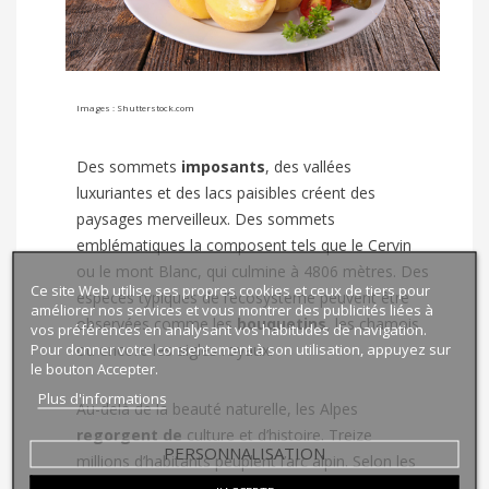
Images : Shutterstock.com
Des sommets
imposants
, des vallées
luxuriantes et des lacs paisibles créent des
paysages merveilleux. Des sommets
emblématiques la composent tels que le Cervin
ou le mont Blanc, qui culmine à 4806 mètres. Des
Ce site Web utilise ses propres cookies et ceux de tiers pour
espèces typiques de l’écosystème peuvent être
améliorer nos services et vous montrer des publicités liées à
observées comme les
bouquetins
, les chamois
vos préférences en analysant vos habitudes de navigation.
Pour donner votre consentement à son utilisation, appuyez sur
ou encore les aigles royaux.
le bouton Accepter.
Plus d'informations
Au-delà de la beauté naturelle, les Alpes
regorgent de
culture et d’histoire. Treize
PERSONNALISATION
millions d’habitants peuplent l’arc alpin. Selon les
pays, les chalets des villages et la cuisine alpine