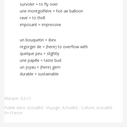
survoler = to fly over
une montgolfière = hot-air balloon
ravir = to thrill
imposant = impressive
un bouquetin = ibex
regorger de = (here) to overflow with
quelque peu = slightly
une papille = taste bud
un joyau = (here) gem
durable = sustainable
Marque:
B2-c1
Publié dans:
Actualité : Voyage
,
Actualité : Culture
,
Actualité :
En France