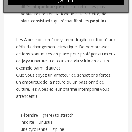
J'ACCEPTE
diffèrent
quelque peu
. Les recettes les plus
populaires restent la fondue et la raclette, des
plats consistants qui réchauffent les
papilles
.
Les Alpes sont un écosystème fragile confronté aux
défis du changement climatique. De nombreuses
actions sont mises en place pour protéger au mieux
ce
joyau
naturel. Le tourisme
durable
en est un
exemple parmi d’autres.
Que vous soyez un amateur de sensations fortes,
un amoureux de la nature ou un passionné de
culture, les Alpes et leur charme intemporel vous
attendent !
s’étendre = (here) to stretch
insolite = unusual
une tyrolienne = zipline