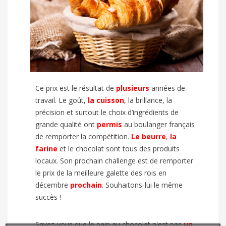
Ce prix est le résultat de
plusieurs
années de
travail. Le goût,
la cuisson
, la brillance, la
précision et surtout le choix d’ingrédients de
grande qualité ont
permis
au boulanger français
de remporter la compétition.
Le beurre
,
la
farine
et le chocolat sont tous des produits
locaux. Son prochain challenge est de remporter
le prix de la meilleure galette des rois en
décembre
prochain
. Souhaitons-lui le même
succès !
Savez-vous que le pain au chocolat n'est pas
un