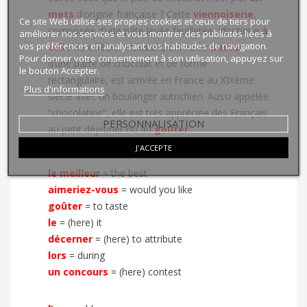
mets
d’origine française ? Cette
viennoiserie
,
Ce site Web utilise ses propres cookies et ceux de tiers pour
composée d’une pâte levée feuilletée, identique
à
améliorer nos services et vous montrer des publicités liées à
vos préférences en analysant vos habitudes de navigation.
celle
du célèbre croissant, enroulée
autour
Pour donner votre consentement à son utilisation, appuyez sur
d’une barre de chocolat et de forme
le bouton Accepter.
rectangulaire, est arrivée en France au XIXème
Plus d'informations
siècle avec un boulanger autrichien. Aussi appelée
“chocolatine”, elle est très appréciée des Français
PERSONNALISATION
au petit déjeuner ou au
goûter
.
J'ACCEPTE
le meilleur
=
the best
aimeriez-vous
=
would you like
goûter
=
to taste
le
=
(here) it
décerner
=
(here) to attribute
lors
=
during
un concours
=
(here) contest