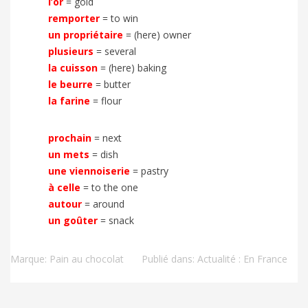
l’or
=
gold
remporter
=
to win
un propriétaire
=
(here) owner
plusieurs
=
several
la cuisson
=
(here) baking
le beurre
=
butter
la farine
=
flour
prochain
=
next
un mets
=
dish
une viennoiserie
=
pastry
à celle
=
to the one
autour
=
around
un goûter
=
snack
Marque:
Pain au chocolat
Publié dans:
Actualité : En France