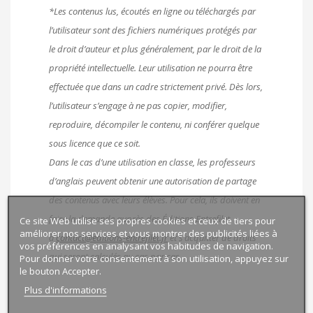
*Les contenus lus, écoutés en ligne ou téléchargés par
l’utilisateur sont des fichiers numériques protégés par
le droit d’auteur et plus généralement, par le droit de la
propriété intellectuelle. Leur utilisation ne pourra être
effectuée que dans un cadre strictement privé. Dès lors,
l’utilisateur s’engage à ne pas copier, modifier,
reproduire, décompiler le contenu, ni conférer quelque
sous licence que ce soit.
Dans le cas d’une utilisation en classe, les professeurs
d’anglais peuvent obtenir une autorisation de partage
des contenus avec leurs élèves. Pour cela, ils doivent en
faire la demande auprès des Éditions Entrefilet
Ce site Web utilise ses propres cookies et ceux de tiers pour
améliorer nos services et vous montrer des publicités liées à
à
contact@editions-entrefilet.fr
et s’acquitter de droits
vos préférences en analysant vos habitudes de navigation.
qui seront calculés au cas par cas.
Pour donner votre consentement à son utilisation, appuyez sur
le bouton Accepter.
Plus d'informations