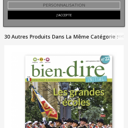
PERSONNALISATION
J'ACCEPTE
30 Autres Produits Dans La Même Catégorie :
prev
next