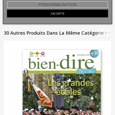
PERSONNALISATION
J'ACCEPTE
30 Autres Produits Dans La Même Catégorie :
prev
next