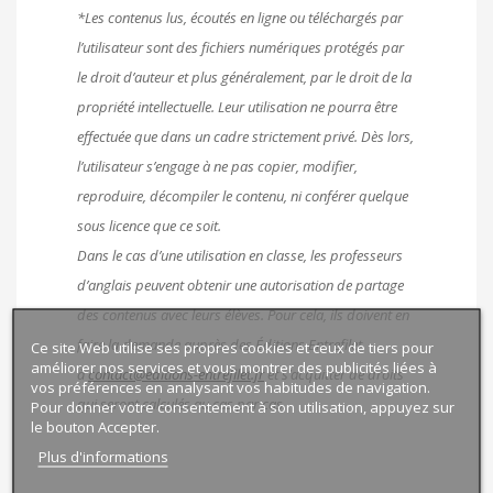
*Les contenus lus, écoutés en ligne ou téléchargés par
l’utilisateur sont des fichiers numériques protégés par
le droit d’auteur et plus généralement, par le droit de la
propriété intellectuelle. Leur utilisation ne pourra être
effectuée que dans un cadre strictement privé. Dès lors,
l’utilisateur s’engage à ne pas copier, modifier,
reproduire, décompiler le contenu, ni conférer quelque
sous licence que ce soit.
Dans le cas d’une utilisation en classe, les professeurs
d’anglais peuvent obtenir une autorisation de partage
des contenus avec leurs élèves. Pour cela, ils doivent en
faire la demande auprès des Éditions Entrefilet
Ce site Web utilise ses propres cookies et ceux de tiers pour
améliorer nos services et vous montrer des publicités liées à
à
contact@editions-entrefilet.fr
et s’acquitter de droits
vos préférences en analysant vos habitudes de navigation.
qui seront calculés au cas par cas.
Pour donner votre consentement à son utilisation, appuyez sur
le bouton Accepter.
Plus d'informations