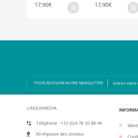
17,90€
17,90€
Catégories
Magazines
Bien-dire Plus
Livres audio
Ressources
Numérique
POUR RECEVOIR NOTRE NEWSLETTER
LINGUAMEDIA
INFORM
Téléphone : +33 (0)4 78 30 88 49
Menti
60 impasse des oiseaux
Condi