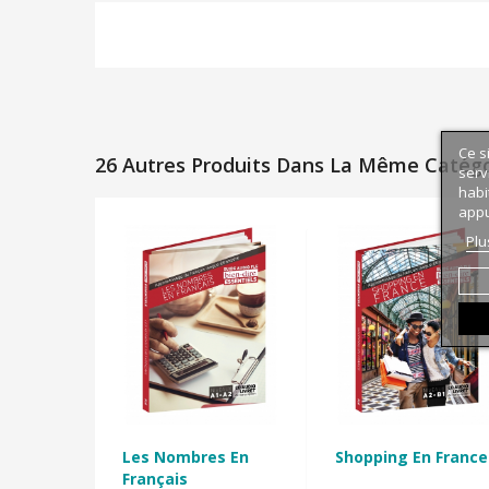
Ce s
26 Autres Produits Dans La Même Catégor
serv
habi
appu
Plu
Les Nombres En
Shopping En France
Français