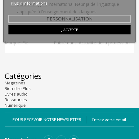
Plus d'informations
Lien :
Congrès International Nebrija de linguistique
appliquée à l’enseignement des langues
PERSONNALISATION
Source :
https://www.fle.fr/
J'ACCEPTE
Marque:
Fle
Publié dans:
Actualité de la profession
Catégories
Magazines
Bien-dire Plus
Livres audio
Ressources
Numérique
POUR RECEVOIR NOTRE NEWSLETTER