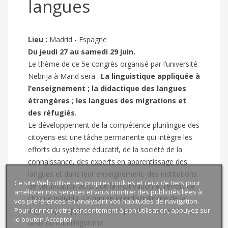
langues
Lieu :
Madrid - Espagne
Du jeudi 27 au samedi 29 juin.
Le thème de ce 5e congrès organisé par l’université
Nebrija à Marid sera :
La linguistique appliquée à
l’enseignement ; la didactique des langues
étrangères ; les langues des migrations et
des réfugiés
.
Le développement de la compétence plurilingue des
citoyens est une tâche permanente qui intègre les
efforts du système éducatif, de la société de la
connaissance, des experts en apprentissage des
langues et dans leur enseignement, des institutions
Ce site Web utilise ses propres cookies et ceux de tiers pour
de certification ainsi que la motivation et l’effort de
améliorer nos services et vous montrer des publicités liées à
chaque individu. La nature interdisciplinaire de la
vos préférences en analysant vos habitudes de navigation.
Pour donner votre consentement à son utilisation, appuyez sur
linguistique appliquée peut répondre aux multiples
le bouton Accepter.
défis du multilinguisme.