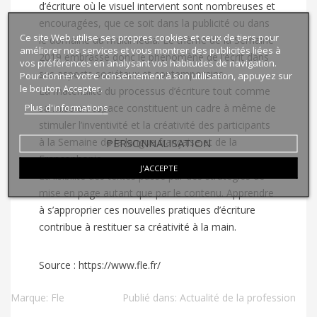
d’écriture où le visuel intervient sont nombreuses et
encouragées, que ce soit dans la publicité ou dans
Ce site Web utilise ses propres cookies et ceux de tiers pour
le domaine du multimédia. Le thème de la Semaine
améliorer nos services et vous montrer des publicités liées à
2019 embrasse donc le phénomène de l’écrit dans
vos préférences en analysant vos habitudes de navigation.
ses aspects sociétaux et contemporains.
Pour donner votre consentement à son utilisation, appuyez sur
le bouton Accepter.
La matérialité du processus d’écriture tout comme
Plus d'informations
sa mise en espace constituent un cadre à même de
stimuler l’inventivité et la créativité des participants
à la Semaine de la langue française et de la
PERSONNALISATION
Francophonie.
J'ACCEPTE
La lisibilité des textes passe par des stratégies de
mise en page autant que par le contenu. Apprendre
à s’approprier ces nouvelles pratiques d’écriture
contribue à restituer sa créativité à la main.
Source :
https://www.fle.fr/
Marque:
Fle
Publié dans:
Actualité de la profession