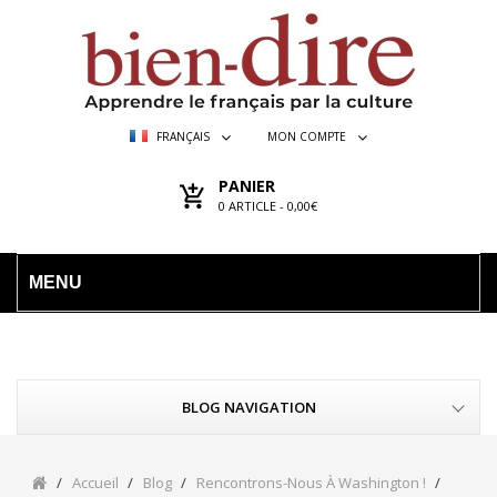
FRANÇAIS
MON COMPTE
PANIER
0
ARTICLE -
0,00€
MENU
BLOG NAVIGATION
Accueil
Blog
Rencontrons-Nous À Washington !