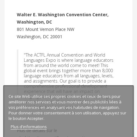
Walter E. Washington Convention Center,
Washington, DC
801 Mount Vernon Place NW
Washington, DC 20001
''The ACTFL Annual Convention and World
Languages Expo is where language educators
from around the world come to meet! This
global event brings together more than 8,000
language educators from all languages, levels,
and assignments. Our goal is to provide a
comprehensive professional development
experience that will have an impact on
Ce site Web utilise ses propres cookies et ceux de tiers pour
language educators at all levels of teaching
and in turn help their students to succeed in
améliorer nos services et vous montrer des publicités liées à
their language learning process.''
vos préférences en analysant vos habitudes de navigation.
Pour donner votre consentement à son utilisation, appuyez sur
le bouton Accepter.
Plus d'informations
Plus de détails sur le