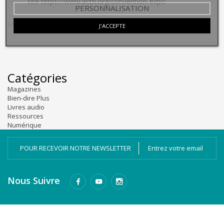
site
https://www.actfl.org/convention-expo
PERSONNALISATION
Marque:
Actfl
Publié dans:
Actualité de la profession
J'ACCEPTE
Catégories
Magazines
Bien-dire Plus
Livres audio
Ressources
Numérique
POUR RECEVOIR NOTRE NEWSLETTER
Nous Suivre