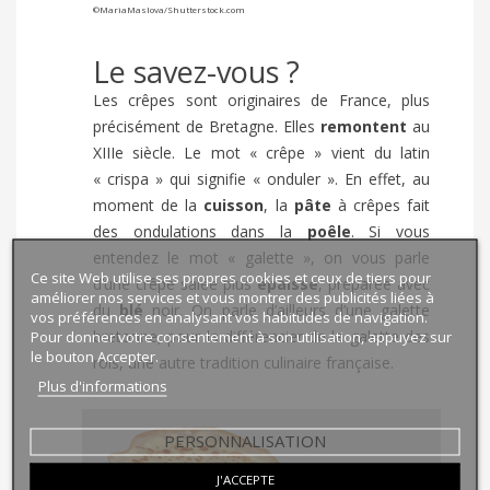
©
MariaMaslova
/
Shutterstock.com
Le savez-vous ?
Les crêpes sont originaires de France, plus
précisément de Bretagne. Elles
remontent
au
XIIIe siècle. Le mot « crêpe » vient du latin
« crispa » qui signifie « onduler ». En effet, au
moment de la
cuisson
, la
pâte
à crêpes fait
des ondulations dans la
poêle
. Si vous
entendez le mot « galette », on vous parle
Ce site Web utilise ses propres cookies et ceux de tiers pour
d’une crêpe salée plus
épaisse
, préparée avec
améliorer nos services et vous montrer des publicités liées à
du
blé
noir. On parle d’ailleurs d’une galette
vos préférences en analysant vos habitudes de navigation.
Pour donner votre consentement à son utilisation, appuyez sur
bretonne, pour la différencier de la galette des
le bouton Accepter.
rois, une autre tradition culinaire française.
Plus d'informations
PERSONNALISATION
J'ACCEPTE