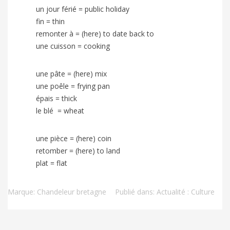
un jour férié = public holiday
fin = thin
remonter à = (here) to date back to
une cuisson = cooking
une pâte = (here) mix
une poêle = frying pan
épais = thick
le blé = wheat
une pièce = (here) coin
retomber = (here) to land
plat = flat
Marque:
Chandeleur bretagne
Publié dans:
Actualité : Culture