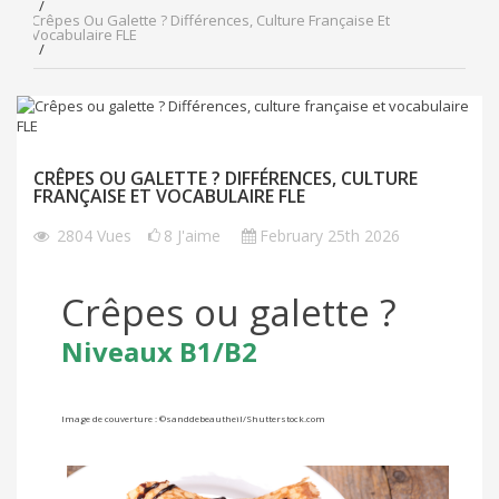
Crêpes Ou Galette ? Différences, Culture Française Et
Vocabulaire FLE
CRÊPES OU GALETTE ? DIFFÉRENCES, CULTURE
FRANÇAISE ET VOCABULAIRE FLE
2804
Vues
8
J'aime
February 25th 2026
Crêpes ou galette ?
Niveaux B1/B2
Image de couverture :
©
sanddebeautheil
/Shutterstock.com