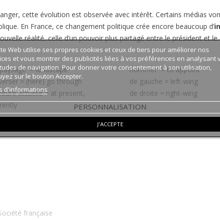
tranger, cette évolution est observée avec intérêt. Certains médias vont
lique. En France, ce changement politique crée encore beaucoup d’
i
ouvelle réalité, celle d’un pouvoir plus partagé entre le président et l
ite Web utilise ses propres cookies et ceux de tiers pour améliorer nos
ices et vous montrer des publicités liées à vos préférences en analysant 
tudes de navigation. Pour donner votre consentement à son utilisation,
 paysage = landscape
nommer = to appoint
yez sur le bouton Accepter.
verser = (here) go through
de gauche = left-wing
s d'informations
’heure actuelle = at present,
de droite = right-wing
rently
PERSONNALISATION
J'ACCEPTE
Société française