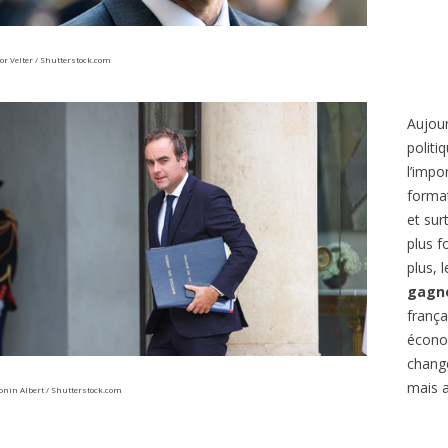
or Velter / Shutterstock.com
Aujour
politi
l’impo
format
et sur
plus f
plus, 
gagne
frança
écono
change
mais a
onin Albert / Shutterstock.com