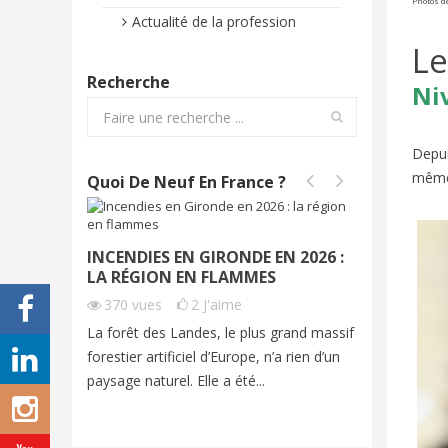
Photos d
Actualité de la profession
Le
Recherche
Ni
Depui
même 
Quoi De Neuf En France ?
INCENDIES EN GIRONDE EN 2026 :
INCEND
LA RÉGION EN FLAMMES
2026 | 
370
vues
2
J'aime
299
vu
La forêt des Landes, le plus grand massif
Cet été, 
forestier artificiel d’Europe, n’a rien d’un
exceptio
paysage naturel. Elle a été...
grands fe
imagine...