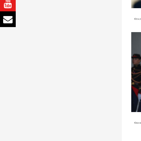
©Vict
©Ant