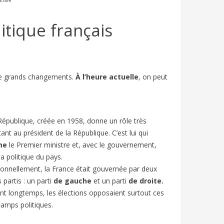
ck.com
tique français
e grands changements.
À l’heure actuelle
, on peut
épublique, créée en 1958, donne un rôle très
LLAGE
VACANCES D’ÉTÉ EN FRANCE : FLE
FESTIV
ant au président de la République. C’est lui qui
 | FLE
A2/B1 | BIEN-DIRE
ARTICL
me
le Premier ministre et, avec le gouvernement,
1204
vues
7
J'aime
871
v
la politique du pays.
En France, le mois de juillet marque le
Chaque an
ionnellement, la France était gouvernée par deux
élévision
début des « grandes vacances » ou «
d’Avignon
 partis : un parti
de gauche
et un parti
de droite.
 Elle est
vacances d’été ».
et entre 
t longtemps, les élections opposaient surtout ces
amps politiques.