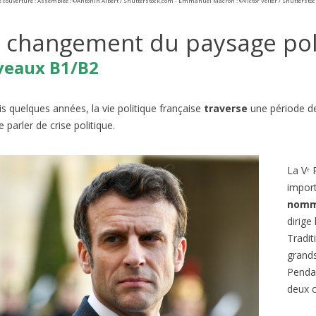
e couverture : Assemblée : ©Antonin Albert / Shutterstock.com - Emmanuel Macron :
©Victor Velter / Shuttersto
 changement du paysage poli
veaux B1/B2
s quelques années, la vie politique française
traverse
une période d
parler de crise politique.
La V
ᵉ
R
IE DE FONTAINEBLEAU EN
BORMES-LES-MIMOSAS, VI
import
FRANÇAIS B2/C1
PRÉFÉRÉ DES FRANÇAIS 2026
nom
A2/B1
es
1
J'aime
dirige 
337
vues
1
J'aime
la France subit des incendies
Tradit
Connaissez-vous l’émission de t
nnels. Quand on pense aux
grands
‘Le Village Préféré des Français’ ?
ux de forêt en France, on
Pendan
animée par Stéphane Bern....
deux c