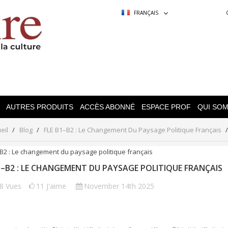
FRANÇAIS
AUTRES PRODUITS
ACCÈS ABONNÉ
ESPACE PROF
QUI SO
eil
Blog
FLE B1–B2 : Le Changement Du Paysage Politique Français
1–B2 : LE CHANGEMENT DU PAYSAGE POLITIQUE FRANÇAIS
98
Vues
11
J'aime
November 14th 2025