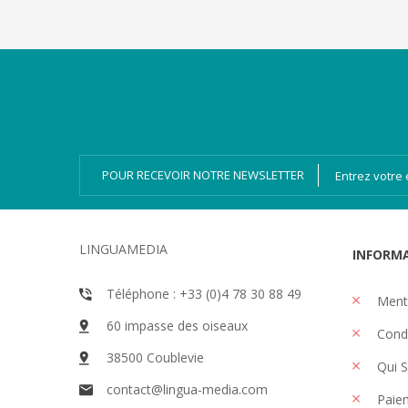
Catégories
Magazines
Bien-dire Plus
Livres audio
Ressources
Numérique
POUR RECEVOIR NOTRE NEWSLETTER
LINGUAMEDIA
INFORM
Téléphone : +33 (0)4 78 30 88 49
Menti
60 impasse des oiseaux
Condi
38500 Coublevie
Qui 
contact@lingua-media.com
Paiem