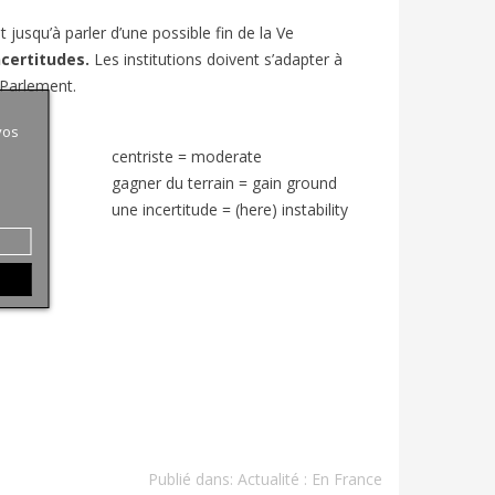
 jusqu’à parler d’une possible fin de la Ve
ncertitudes.
Les institutions doivent s’adapter à
e Parlement.
vos
centriste = moderate
gagner du terrain = gain ground
une incertitude = (here) instability
Publié dans:
Actualité : En France