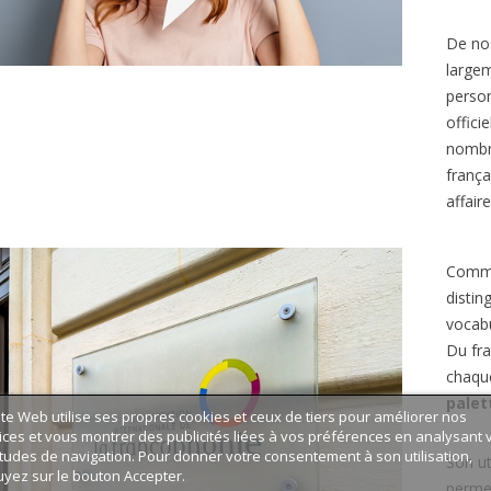
De nos
largem
person
offici
nombre
frança
affaire
Comme 
distin
vocabu
Du fra
chaque
palet
ite Web utilise ses propres cookies et ceux de tiers pour améliorer nos
ices et vous montrer des publicités liées à vos préférences en analysant 
tudes de navigation. Pour donner votre consentement à son utilisation,
Son ut
yez sur le bouton Accepter.
permet