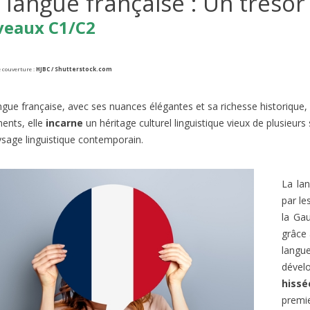
 langue française : Un trésor
veaux C1/C2
 couverture :
HJBC / Shutterstock.com
ngue française, avec ses nuances élégantes et sa richesse historique, e
nents, elle
incarne
un héritage culturel linguistique vieux de plusieur
ysage linguistique contemporain.
IE DE FONTAINEBLEAU EN
BORMES-LES-MIMOSAS, VI
La la
FRANÇAIS B2/C1
PRÉFÉRÉ DES FRANÇAIS 2026
par le
A2/B1
es
1
J'aime
la Gau
271
vues
1
J'aime
la France subit des incendies
grâce
Connaissez-vous l’émission de t
nnels. Quand on pense aux
langu
‘Le Village Préféré des Français’ ?
ux de forêt en France, on
dével
animée par Stéphane Bern....
hiss
premie