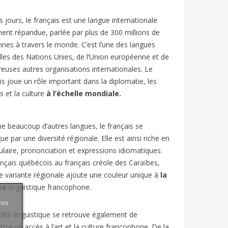
 jours, le français est une langue internationale
ent répandue, parlée par plus de 300 millions de
nes à travers le monde. C’est l’une des langues
elles des Nations Unies, de l’Union européenne et de
uses autres organisations internationales. Le
is joue un rôle important dans la diplomatie, les
s et la culture
à l’échelle mondiale.
beaucoup d’autres langues, le français se
gue par une diversité régionale. Elle est ainsi riche en
laire, prononciation et expressions idiomatiques.
nçais québécois au français créole des Caraïbes,
 variante régionale ajoute une couleur unique à
la
te
linguistique francophone.
vos
ilité linguistique se retrouve également de
tre un accès à l’art et la culture francophone. De la