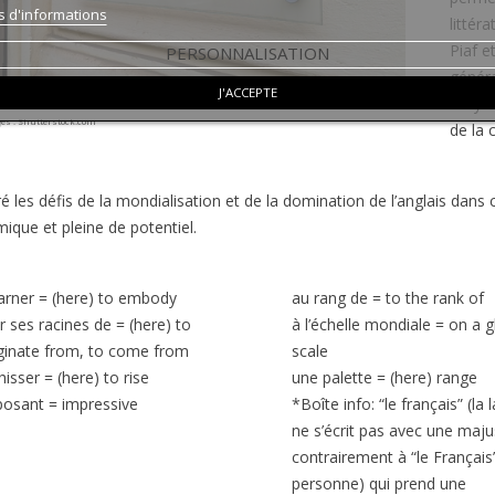
s d'informations
littér
Piaf e
PERSONNALISATION
généra
J'ACCEPTE
moyen 
es : Shutterstock.com
de la 
é les défis de la mondialisation et de la domination de l’anglais dans
ique et pleine de potentiel.
arner
=
(here) to embody
au rang de
=
to the rank of
er ses racines de
=
(here) to
à l’échelle mondiale
=
on a g
ginate from, to come from
scale
hisser
=
(here) to rise
une palette
=
(here) range
osant = impressive
*Boîte info: “le français” (la
ne s’écrit pas avec une maju
contrairement à “le Français”
personne) qui prend une