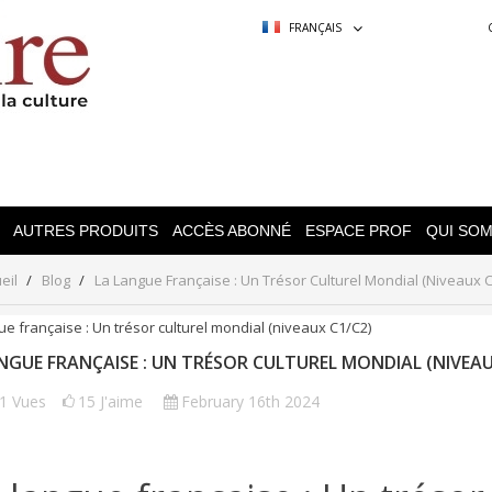
FRANÇAIS
AUTRES PRODUITS
ACCÈS ABONNÉ
ESPACE PROF
QUI SO
eil
Blog
La Langue Française : Un Trésor Culturel Mondial (niveaux 
NGUE FRANÇAISE : UN TRÉSOR CULTUREL MONDIAL (NIVEAU
91
Vues
15
J'aime
February 16th 2024