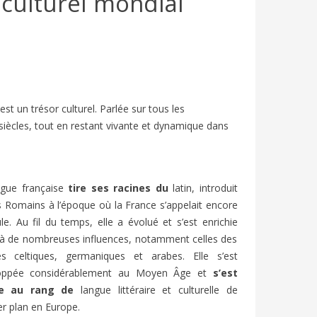
 culturel mondial
st un trésor culturel. Parlée sur tous les
s siècles, tout en restant vivante et dynamique dans
LLAGE
VACANCES D’ÉTÉ EN FRANCE : FLE
FESTIV
ngue française
tire ses racines du
latin, introduit
 | FLE
A2/B1 | BIEN-DIRE
ARTICL
s Romains à l’époque où la France s’appelait encore
1125
vues
7
J'aime
813
v
le. Au fil du temps, elle a évolué et s’est enrichie
En France, le mois de juillet marque le
Chaque an
 à de nombreuses influences, notamment celles des
élévision
début des « grandes vacances » ou «
d’Avignon
es celtiques, germaniques et arabes. Elle s’est
 Elle est
vacances d’été ».
et entre 
oppée considérablement au Moyen Âge et
s’est
ée au rang de
langue littéraire et culturelle de
r plan en Europe.