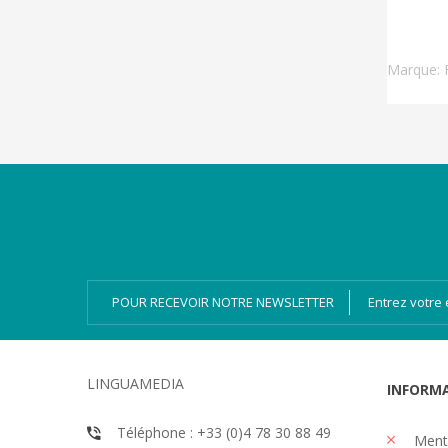
Marque:
Catégories
Magazines
Bien-dire Plus
Livres audio
Ressources
Numérique
POUR RECEVOIR NOTRE NEWSLETTER
LINGUAMEDIA
INFORM
Téléphone : +33 (0)4 78 30 88 49
Menti