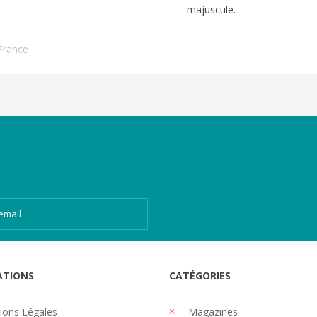
majuscule.
France
ATIONS
CATÉGORIES
ons Légales
Magazines