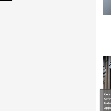
Ce s
serv
habi
appu