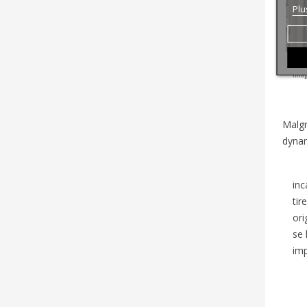
Plu
Imag
Malgr
dynam
inc
tir
ori
se 
imp