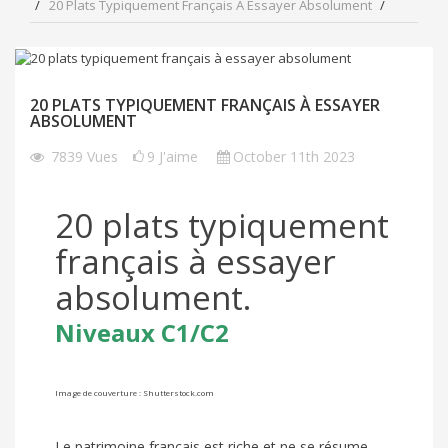
20 Plats Typiquement Français À Essayer Absolument
20 PLATS TYPIQUEMENT FRANÇAIS À ESSAYER
ABSOLUMENT
7839
Vues
9
J'aime
October 11th 2023
20 plats typiquement
français à essayer
absolument.
Niveaux C1/C2
Image de couverture : Shutterstock.com
Le patrimoine français est riche et ne se résume