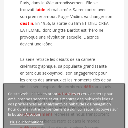
Paris, dans le XVIe arrondissement. Elle se
trouvait
laide
et mal aimée. Sa rencontre avec
son premier amour, Roger Vadim, va changer son
destin
. En 1956, la sortie du film ET DIEU CRÉA
LA FEMME, dont Brigitte Bardot est l’héroïne,
provoque une révolution sexuelle. L'actrice
devient une icône.
La série retrace les débuts de sa carrière
cinématographique, sa popularité grandissante
en tant que sex-symbol, son engagement pour
les droits des animaux et les moments clés de sa
vie. La série explore de nombreux
défis
auxquels
elle a dû faire face,
notamment
la pression
Ce site Web utilise ses propres cookies et ceux de tiers pour
améliorer nos services et vous montrer des publicités liées à
médiatique énorme qu’elle a connue tout au long
vos préférences en analysant vos habitudes de navigation.
de sa carrière. Les scènes d’époque sont
Pour donner votre consentement à son utilisation, appuyez sur
soigneusement
recréées et nous transportent
le bouton Accepter.
dans une ambiance rétro et dans le monde
Plus d'informations
sulfureux
de l’âge d’or du cinéma français.