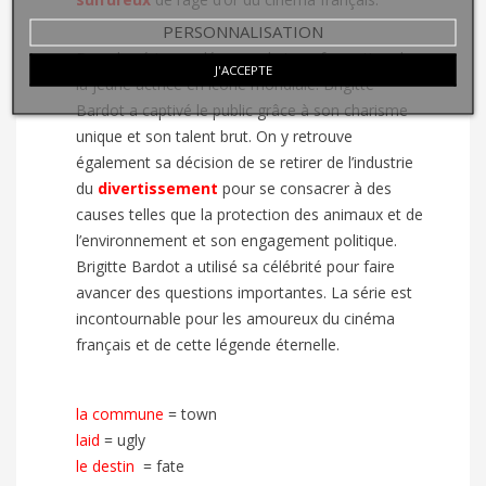
PERSONNALISATION
Dans la série, on découvre la transformation de
J'ACCEPTE
la jeune actrice en icône mondiale. Brigitte
Bardot a captivé le public grâce à son charisme
unique et son talent brut. On y retrouve
également sa décision de se retirer de l’industrie
du
divertissement
pour se consacrer à des
causes telles que la protection des animaux et de
l’environnement et son engagement politique.
Brigitte Bardot a utilisé sa célébrité pour faire
avancer des questions importantes. La série est
incontournable pour les amoureux du cinéma
français et de cette légende éternelle.
la commune
=
town
laid
=
ugly
le destin
=
fate