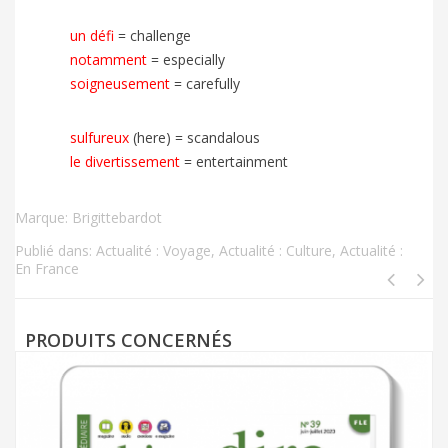
un défi
=
challenge
notamment
=
especially
soigneusement
=
carefully
sulfureux
(here) = scandalous
le divertissement
= entertainment
Marque:
Brigittebardot
Publié dans:
Actualité : Voyage
,
Actualité : Culture
,
Actualité :
En France
PRODUITS CONCERNÉS