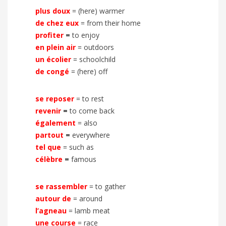
plus doux
= (here) warmer
de chez eux
= from their home
profiter
=
to enjoy
en plein air
= outdoors
un écolier
= schoolchild
de congé
= (here) off
se reposer
= to rest
revenir
=
to come back
également
= also
partout
=
everywhere
tel que
= such as
célèbre
=
famous
se rassembler
= to gather
autour
de
= around
l’agneau
= lamb meat
une course
= race