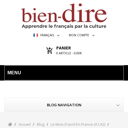
FRANÇAIS
MON COMPTE
PANIER
0
ARTICLE -
0,00€
MENU
BLOG NAVIGATION
Accueil
Blog
Le Mois D’avril En France (A1,A2)