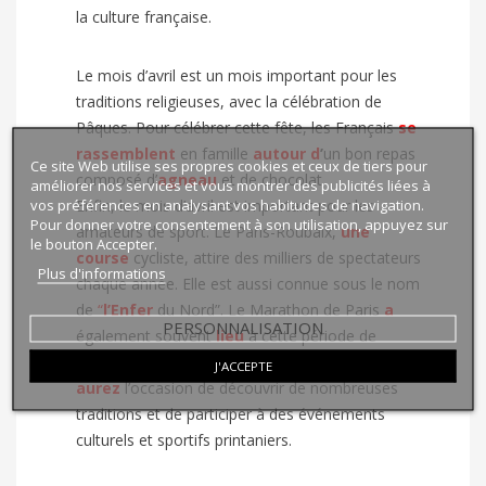
la culture française.
Le mois d’avril est un mois important pour les
traditions religieuses, avec la célébration de
Pâques. Pour célébrer cette fête, les Français
se
rassemblent
en famille
autour d
’
un bon repas
Ce site Web utilise ses propres cookies et ceux de tiers pour
composé d’
agneau
et de chocolat.
améliorer nos services et vous montrer des publicités liées à
vos préférences en analysant vos habitudes de navigation.
Enfin, le mois d’avril est important pour les
Pour donner votre consentement à son utilisation, appuyez sur
amateurs de sport. Le Paris-Roubaix,
une
le bouton Accepter.
course
cycliste, attire des milliers de spectateurs
Plus d'informations
chaque année. Elle est aussi connue sous le nom
de
“
l’Enfer
du Nord”. Le Marathon de Paris
a
PERSONNALISATION
également souvent
lieu
à cette période de
l’année. Si vous visitez la France en avril, vous
J'ACCEPTE
aurez
l’occasion de découvrir de nombreuses
traditions et de participer à des événements
culturels et sportifs printaniers.