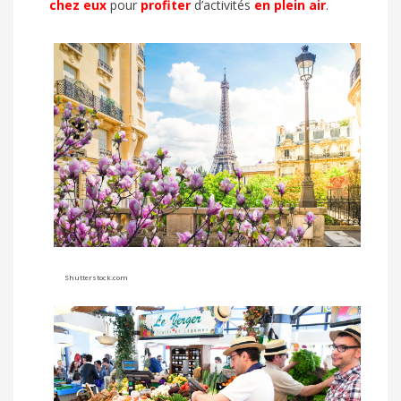
chez eux
pour
profiter
d’activités
en plein air
.
Shutterstock.com