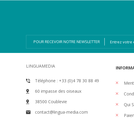
Catégories
Magazines
Bien-dire Plus
Livres audio
Ressources
Numérique
POUR RECEVOIR NOTRE NEWSLETTER
LINGUAMEDIA
INFORM
Téléphone : +33 (0)4 78 30 88 49
Menti
60 impasse des oiseaux
Condi
38500 Coublevie
Qui 
contact@lingua-media.com
Paiem