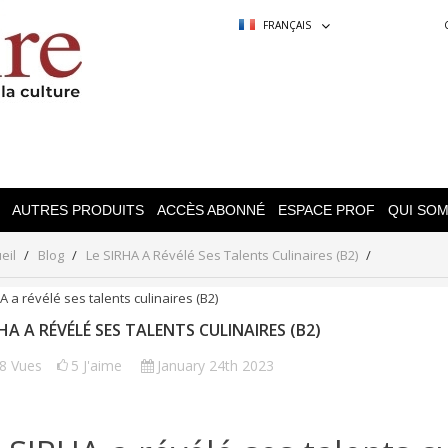
FRANÇAIS
AUTRES PRODUITS
ACCÈS ABONNÉ
ESPACE PROF
QUI SO
eil
Blog
Le SIRHA A Révélé Ses Talents Culinaires (B2)
RHA A RÉVÉLÉ SES TALENTS CULINAIRES (B2)
18
Vues
5
J'aime
January 24th 2023