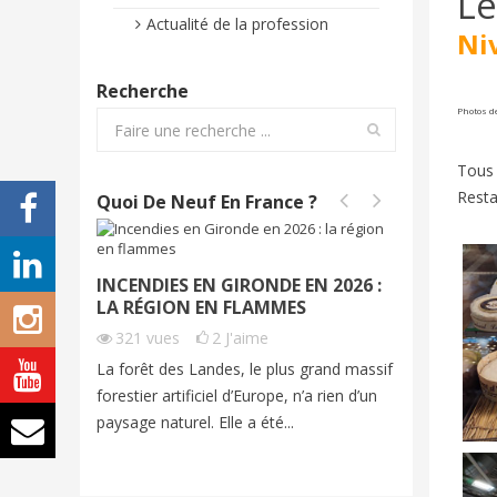
Le
Actualité de la profession
Ni
Recherche
Photos d
Tous 
Resta
Quoi De Neuf En France ?
INCENDIES EN GIRONDE EN 2026 :
INCEND
LA RÉGION EN FLAMMES
2026 | 
321
vues
2
J'aime
257
vu
La forêt des Landes, le plus grand massif
Cet été, 
forestier artificiel d’Europe, n’a rien d’un
exceptio
paysage naturel. Elle a été...
grands fe
imagine...