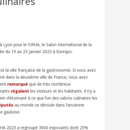
linaires
 Lyon pour le SIRHA, le Salon International de la
ulée du 19 au 23 janvier 2023 à Eurexpo.
st la ville française de la gastronomie. Si vous avez
LLAGE
VACANCES D’ÉTÉ EN FRANCE : FLE
FESTIV
né dans la deuxième ville de France, vous avez
 | FLE
A2/B1 | BIEN-DIRE
ARTICL
ent
remarqué
que de très nombreux
1160
vues
7
J'aime
841
v
rants
régalent
les visiteurs et les habitants. Il n’y a
En France, le mois de juillet marque le
Chaque an
ien d’étonnant à ce que l’un des salons culinaires les
élévision
début des « grandes vacances » ou «
d’Avignon
éputés
au monde se déroule dans l’ancienne
 Elle est
vacances d’été ».
et entre 
le gauloise.
RHA 2023 a regroupé 3000 exposants dont 25%