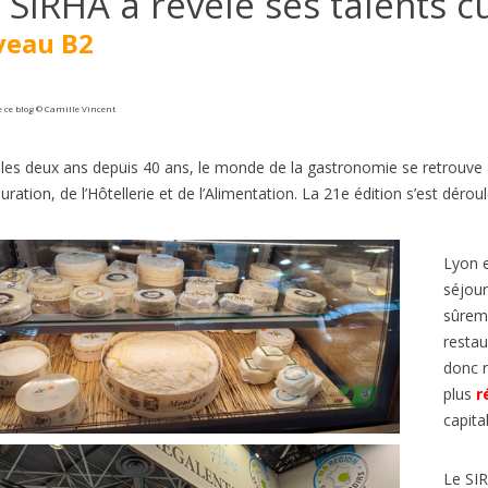
 SIRHA a révélé ses talents cu
veau B2
e ce blog © Camille Vincent
les deux ans depuis 40 ans, le monde de la gastronomie se retrouve à
uration, de l’Hôtellerie et de l’Alimentation. La 21e édition s’est déro
Lyon e
IE DE FONTAINEBLEAU EN
BORMES-LES-MIMOSAS, VI
séjour
FRANÇAIS B2/C1
PRÉFÉRÉ DES FRANÇAIS 2026
sûrem
A2/B1
es
1
J'aime
restau
303
vues
1
J'aime
la France subit des incendies
donc r
Connaissez-vous l’émission de t
nnels. Quand on pense aux
plus
r
‘Le Village Préféré des Français’ ?
ux de forêt en France, on
capita
animée par Stéphane Bern....
Le SI