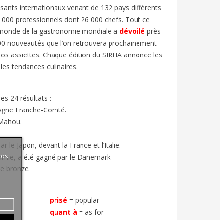
sants internationaux venant de 132 pays différents
 000 professionnels dont 26 000 chefs. Tout ce
monde de la gastronomie mondiale a
dévoilé
près
00 nouveautés que l’on retrouvera prochainement
os assiettes. Chaque édition du SIRHA annonce les
les tendances culinaires.
es 24 résultats :
gogne Franche-Comté.
 Mahou.
r le Japon, devant la France et l’Italie.
vos
omie, a été gagné par le Danemark.
de bronze.
prisé
=
popular
quant à
=
as for