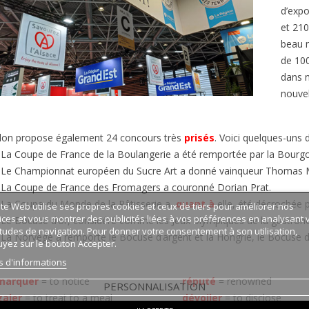
d’expo
et 210
beau 
de 10
dans n
nouvel
lon propose également 24 concours très
prisés
. Voici quelques-uns d
·
La Coupe de France de la Boulangerie a été remportée par la Bour
·
Le Championnat européen du Sucre Art a donné vainqueur Thomas
·
La Coupe de France des Fromagers a couronné Dorian Prat.
·
La Coupe du Monde de la Pâtisserie a,
quant à
elle, été décrochée pa
ite Web utilise ses propres cookies et ceux de tiers pour améliorer nos
ices et vous montrer des publicités liées à vos préférences en analysant 
·
Le Bocuse d’or, considéré comme les Jeux olympiques de la gastron
tudes de navigation. Pour donner votre consentement à son utilisation,
·
La Norvège a remporté le Bocuse d’argent et la Hongrie, le Bocuse 
yez sur le bouton Accepter.
s d'informations
marquer
=
to notice
réputé
=
renowned
PERSONNALISATION
galer
=
to treat to a meal
dévoiler
=
to disclose