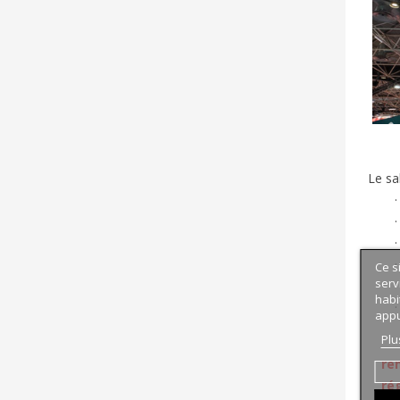
Le sa
Ce s
serv
habi
appu
Plu
re
ré