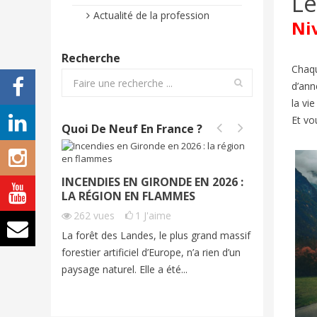
Le
Actualité de la profession
Ni
Recherche
Chaqu
d’ann
la vi
Et vo
Quoi De Neuf En France ?
INCENDIES EN GIRONDE EN 2026 :
INCEND
LA RÉGION EN FLAMMES
2026 | 
262
vues
1
J'aime
201
vu
La forêt des Landes, le plus grand massif
Cet été, 
forestier artificiel d’Europe, n’a rien d’un
exceptio
paysage naturel. Elle a été...
grands fe
imagine...