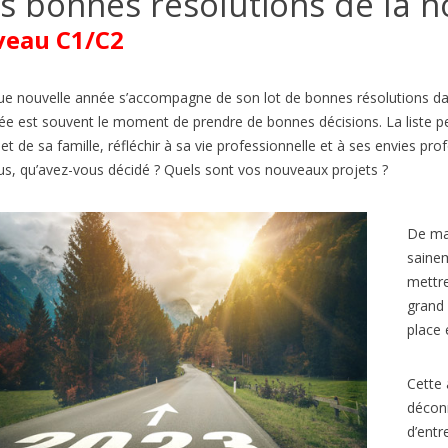
s bonnes résolutions de la 
veau C1/C2
e nouvelle année s’accompagne de son lot de bonnes résolutions dans
ée est souvent le moment de prendre de bonnes décisions. La liste peu
e et de sa famille, réfléchir à sa vie professionnelle et à ses envies pro
us, qu’avez-vous décidé ? Quels sont vos nouveaux projets ?
De man
IE DE FONTAINEBLEAU EN
BORMES-LES-MIMOSAS, VI
sainem
FRANÇAIS B2/C1
PRÉFÉRÉ DES FRANÇAIS 2026
mettre
A2/B1
es
1
J'aime
grand
263
vues
1
J'aime
place 
la France subit des incendies
Connaissez-vous l’émission de t
nnels. Quand on pense aux
‘Le Village Préféré des Français’ ?
ux de forêt en France, on
Cette 
animée par Stéphane Bern....
décon
d’entr