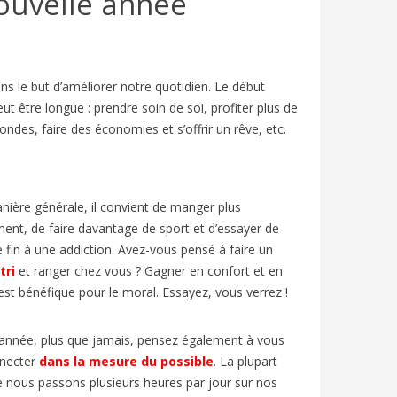
nouvelle année
 le but d’améliorer notre quotidien. Le début
t être longue : prendre soin de soi, profiter plus de
fondes, faire des économies et s’offrir un rêve, etc.
ière générale, il convient de manger plus
LLAGE
VACANCES D’ÉTÉ EN FRANCE : FLE
FESTIV
ent, de faire davantage de sport et d’essayer de
 | FLE
A2/B1 | BIEN-DIRE
ARTICL
 fin à une addiction. Avez-vous pensé à faire un
1107
vues
7
J'aime
810
v
tri
et ranger chez vous ? Gagner en confort et en
est bénéfique pour le moral. Essayez, vous verrez !
En France, le mois de juillet marque le
Chaque an
élévision
début des « grandes vacances » ou «
d’Avignon
 Elle est
vacances d’été ».
et entre 
année, plus que jamais, pensez également à vous
necter
dans la mesure du possible
. La plupart
e nous passons plusieurs heures par jour sur nos