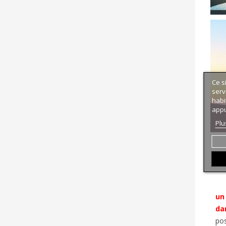
Ce s
serv
habi
appu
Plu
un 
da
pos