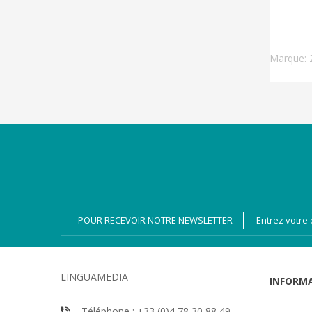
Marque:
Catégories
Magazines
Bien-dire Plus
Livres audio
Ressources
Numérique
POUR RECEVOIR NOTRE NEWSLETTER
LINGUAMEDIA
INFORM
Téléphone : +33 (0)4 78 30 88 49