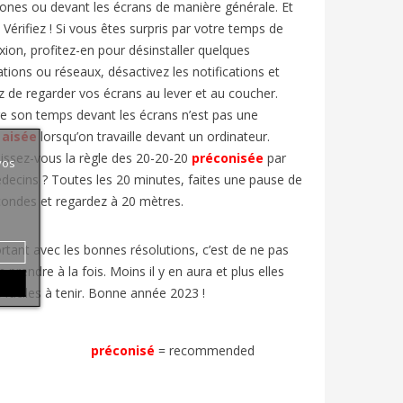
ones ou devant les écrans de manière générale. Et
 Vérifiez ! Si vous êtes surpris par votre temps de
ion, profitez-en pour désinstaller quelques
ations ou réseaux, désactivez les notifications et
z de regarder vos écrans au lever et au coucher.
e son temps devant les écrans n’est pas une
aisée
lorsqu’on travaille devant un ordinateur.
ssez-vous la règle des 20-20-20
préconisée
par
vos
decins ? Toutes les 20 minutes, faites une pause de
ondes et regardez à 20 mètres.
rtant avec les bonnes résolutions, c’est de ne pas
n prendre à la fois. Moins il y en aura et plus elles
 faciles à tenir. Bonne année 2023 !
préconisé
=
recommended