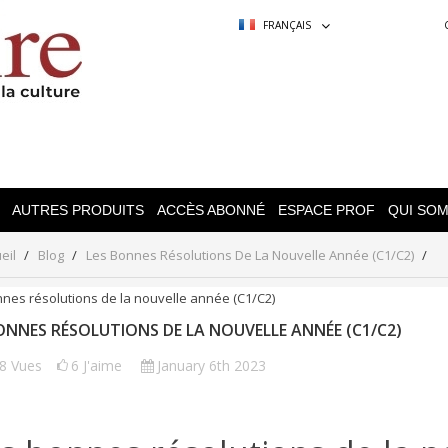
FRANÇAIS
AUTRES PRODUITS
ACCÈS ABONNÉ
ESPACE PROF
QUI SO
eil
Blog
Les Bonnes Résolutions De La Nouvelle Année (C1/C2)
ONNES RÉSOLUTIONS DE LA NOUVELLE ANNÉE (C1/C2)
48
Vues
6
J'aime
January 6th 2023