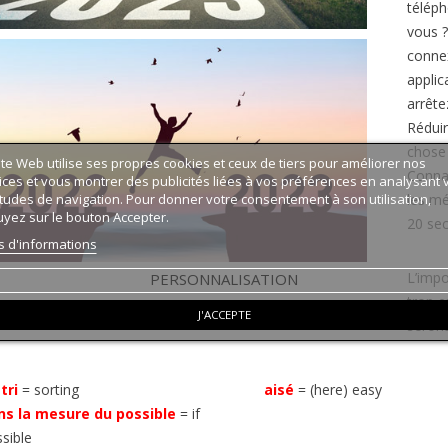
téléph
vous ?
connex
applic
arrête
Réduir
chose
ite Web utilise ses propres cookies et ceux de tiers pour améliorer nos
Connai
ices et vous montrer des publicités liées à vos préférences en analysant 
les mé
tudes de navigation. Pour donner votre consentement à son utilisation,
yez sur le bouton Accepter.
20 sec
s d'informations
L’impo
PERSONNALISATION
trop e
J'ACCEPTE
seront
tri
=
sorting
aisé
=
(here) easy
ns la mesure du possible
=
if
sible