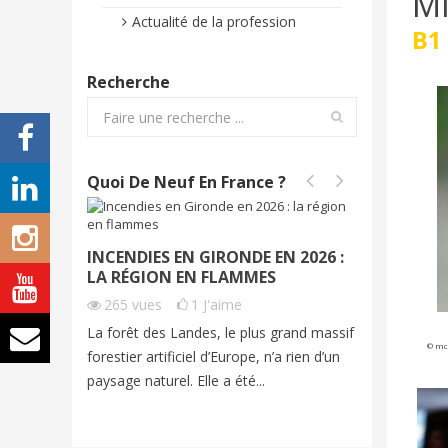
Mi
Actualité de la profession
B1
Recherche
Quoi De Neuf En France ?
INCENDIES EN GIRONDE EN 2026 :
INCEND
LA RÉGION EN FLAMMES
2026 | 
265
vues
1
J'aime
202
vu
La forêt des Landes, le plus grand massif
Cet été, 
© mce
forestier artificiel d’Europe, n’a rien d’un
exceptio
paysage naturel. Elle a été...
grands fe
imagine...