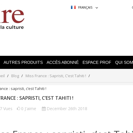
FRANÇAIS
AUTRES PRODUITS
ACCÈS ABONNÉ
ESPACE PROF
QUI SO
eil
Blog
Miss France : Sapristi, C’est Tahiti !
FRANCE : SAPRISTI, C’EST TAHITI !
17
Vues
0
J'aime
December 26th 2018