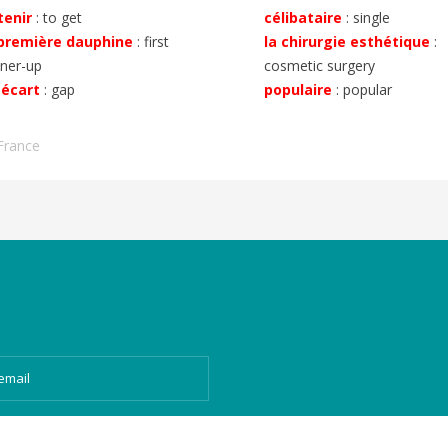
tenir
:
to get
célibataire
:
single
 première dauphine
:
first
la chirurgie esthétique
:
ner-up
cosmetic surgery
 écart
:
gap
populaire
:
popular
France