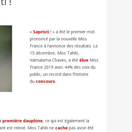
i !
«
Sapristi
! » a été le premier mot
prononcé par la nouvelle Miss
France à l’annonce des résultats. Le
15 décembre, Miss Tahiti,
Vaimalama Chaves, a été
élue
Miss
France 2019 avec 44% des voix du
public, un record dans l’histoire
LLAGE
VACANCES D’ÉTÉ EN FRANCE : FLE
FESTIV
du
concours
.
 | FLE
A2/B1 | BIEN-DIRE
ARTICL
1108
vues
7
J'aime
811
v
En France, le mois de juillet marque le
Chaque an
élévision
début des « grandes vacances » ou «
d’Avignon
 Elle est
vacances d’été ».
et entre 
sa
première dauphine
, ce qui est également la
nt est relevé. Miss Tahiti ne
cache
pas avoir été