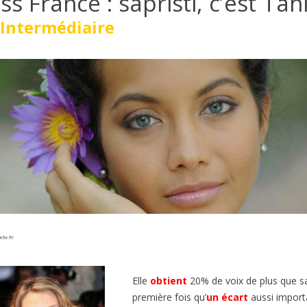
ss France : sapristi, c’est Tahit
Intermédiaire
IE DE FONTAINEBLEAU EN
BORMES-LES-MIMOSAS, VI
FRANÇAIS B2/C1
PRÉFÉRÉ DES FRANÇAIS 2026
A2/B1
es
1
J'aime
264
vues
1
J'aime
la France subit des incendies
tv.fr
Connaissez-vous l’émission de t
nnels. Quand on pense aux
‘Le Village Préféré des Français’ ?
ux de forêt en France, on
animée par Stéphane Bern....
Elle
obtient
20% de voix de plus que 
première fois qu’
un
écart
aussi importa