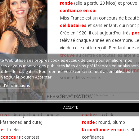
ronde
(elle a perdu 20 kilos) et prouve
confiance en soi
.
Miss France est un concours de beauté 
célibataires
et sans enfant, qui n’ont 
Créé en 1920, il est aujourd’hui très
pop
télévisé chaque année en décembre. Le 
vie de celle qui le reçoit. Pendant une
trouve
au centre de toutes les attentio
ite Web utilise ses propres cookies et ceux de tiers pour améliorer nos
plus de victoires (16 au total) depuis 
ices et vous montrer des publicités liées à vos préférences en analysant 
Geneviève de Fontenay, c’est
désorma
tudes de navigation. Pour donner votre consentement à son utilisation,
yez sur le bouton Accepter.
société Miss France.
s d'informations
©
George Biard-CCBY-SA 3.0 (photo ci-contre)
PERSONNALISATION
J'ACCEPTE
risti
:
interjection of surprise
cacher
:
to hide
d-fashioned and cute)
ronde
:
round, plump
re
:
to elect
la confiance en soi
:
self-
 concours
:
contest
confidence