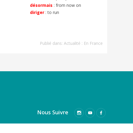
désormais
:
from now on
diriger
:
to run
Publié dans:
Actualité : En France
Nous Suivre