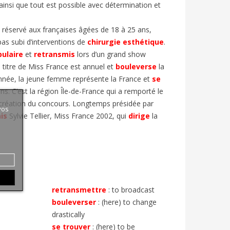
 ainsi que tout est possible avec détermination et
réservé aux françaises âgées de 18 à 25 ans,
pas subi d’interventions de
chirurgie esthétique
.
ulaire
et
retransmis
lors d’un grand show
titre de Miss France est annuel et
bouleverse
la
 année, la jeune femme représente la France et
se
ns. C’est la région Île-de-France qui a remporté le
la création du concours. Longtemps présidée par
vos
is
Sylvie Tellier, Miss France 2002, qui
dirige
la
retransmettre
:
to broadcast
bouleverser
:
(here) to change
drastically
se trouver
:
(here) to be