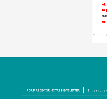
ob
la
run
un
Marque:
Catégories
Magazines
Bien-dire Plus
Livres audio
Ressources
Numérique
POUR RECEVOIR NOTRE NEWSLETTER