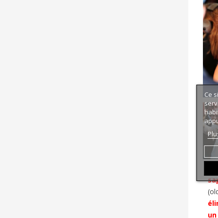
Ce s
serv
habi
appu
Plu
sap
(ol
éli
un